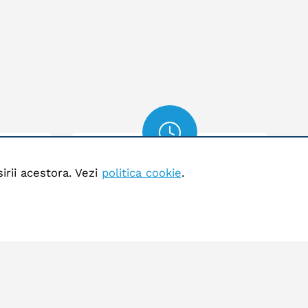
Program
irii acestora. Vezi
politica cookie
.
.ro
Deschis 24 de ore
ph.ro