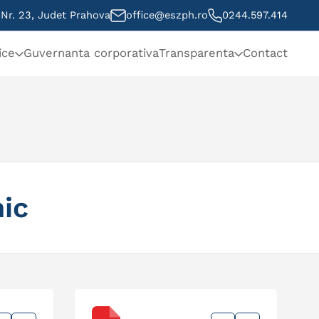
, Nr. 23, Judet Prahova
office@eszph.ro
0244.597.414
ice
Guvernanta corporativa
Transparenta
Contact
ic