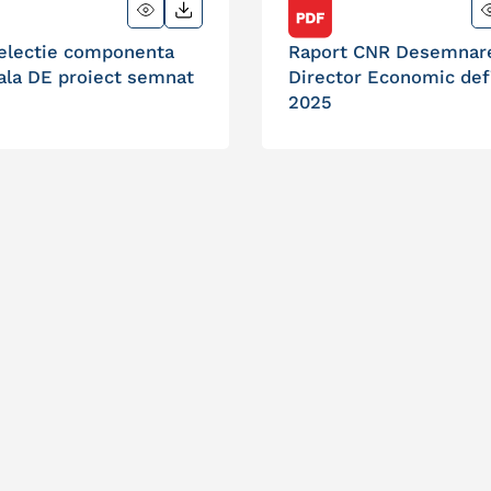
selectie componenta
Raport CNR Desemnar
ala DE proiect semnat
Director Economic defi
2025