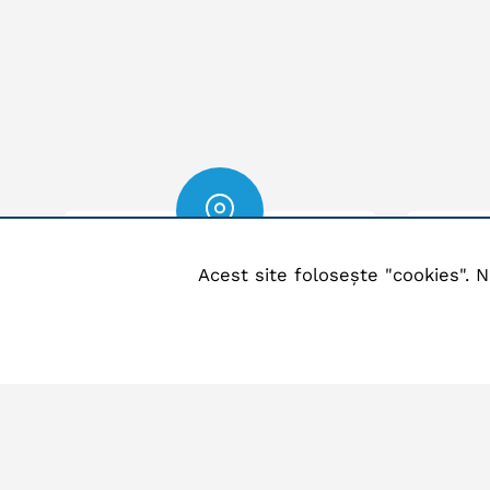
Locatie
Acest site folosește "cookies". N
Comuna Blejoi, Sat Blejoi,
Te
Str. Republicii, Nr. 23,
0244
Judet Prahova, Cod postal
107070