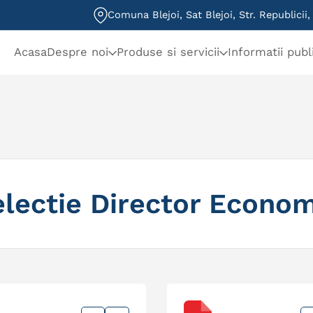
Comuna Blejoi, Sat Blejoi, Str. Republicii
Acasa
Despre noi
Produse si servicii
Informatii publ
electie Director Econom