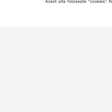
Acest site folosește "cookies". N
Locatie
Comuna Blejoi, Sat Blejoi,
Te
Str. Republicii, Nr. 23,
0244
Judet Prahova, Cod postal
107070