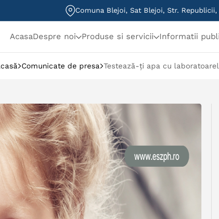
Comuna Blejoi, Sat Blejoi, Str. Republicii
Acasa
Despre noi
Produse si servicii
Informatii publ
casă
Comunicate de presa
Testează-ți apa cu laboratoare