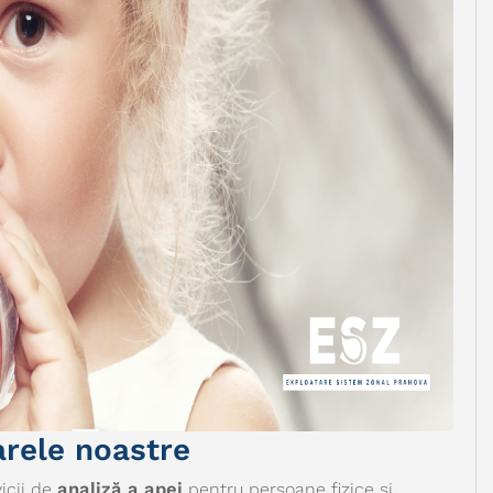
arele noastre
icii de
analiză a apei
pentru persoane fizice și