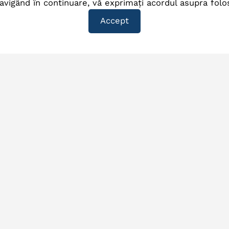
avigând în continuare, vă exprimați acordul asupra folos
Accept
Telefon
Email
lefon:
0244.512.600
,
Email:
office@eszph
.517.837
,
0244.513.157
Email:
dispecerat@esz
Mobil:
0742.156.001