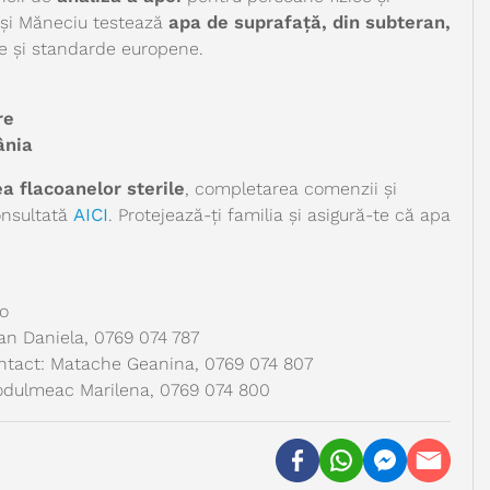
e și Măneciu testează
apa de suprafață, din subteran,
e și standarde europene.
re
ânia
ea flacoanelor sterile
, completarea comenzii și
consultată
AICI
.
Protejează-ți familia și asigură-te că apa
ro
an Daniela, 0769 074 787
ontact: Matache Geanina, 0769 074 807
odulmeac Marilena, 0769 074 800