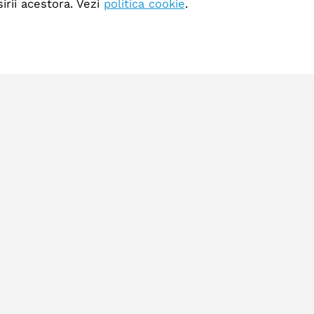
irii acestora. Vezi
politica cookie
.
Program
.ro
Deschis 24 de ore
ph.ro