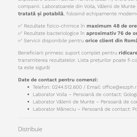
companii. Laboratoarele din Voila, Vălenii de Munt
tratată și potabilă
, folosind echipamente modern
✅
Rezultate fizico-chimice în
maximum 48 de ore
✅
Rezultate bacteriologice în
aproximativ 76 de o
✅
Servicii disponibile pentru
orice client din Rom
Beneficiarii primesc suport complet pentru
ridicar
transmiterea rezultatelor. Lista prețurilor poate fi 
ta este sigură!
Date de contact pentru comenzi:
Telefon: 0244.512.600 / Email: office@eszph.
Laborator Voila – Persoană de contact: Golog
Laborator Vălenii de Munte – Persoană de c
Laborator Măneciu – Persoană de contact: P
Distribuie