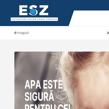
Inapoi
A