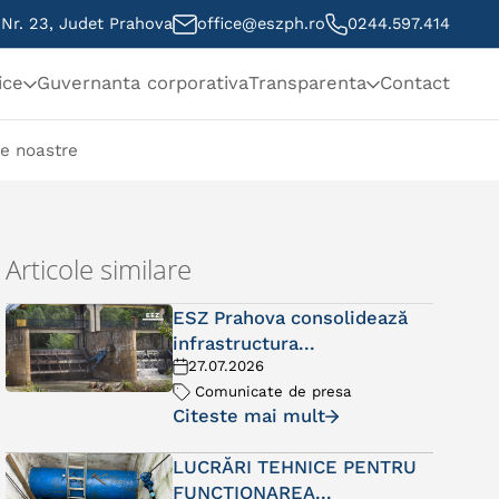
, Nr. 23, Judet Prahova
office@eszph.ro
0244.597.414
ice
Guvernanta corporativa
Transparenta
Contact
le noastre
Articole similare
ESZ Prahova consolidează
infrastructura...
27.07.2026
Comunicate de presa
Citeste mai mult
LUCRĂRI TEHNICE PENTRU
FUNCȚIONAREA...