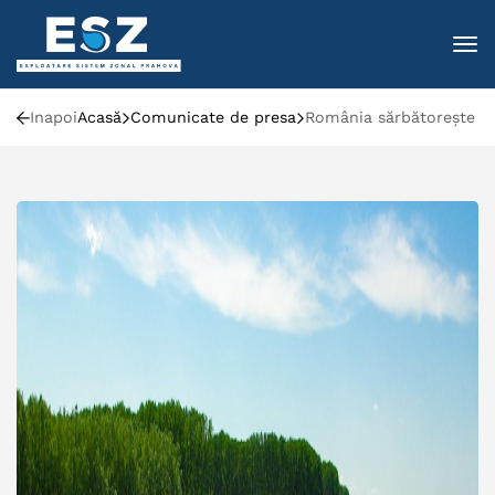
To
Inapoi
Acasă
Comunicate de presa
România sărbătorește Z