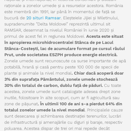
raţionale a zonelor umede şi a resurselor acestora. România
este membră din 1991, iar până în momentul de față se
bucură de
20 situri Ramsar
. Eleşteiele Jijiei şi Miletinului,
supradenumite ”Delta Moldovei” reprezintă ultimul sit
RAMSAR, desemnat la nivelul României în iunie 2020 și
primul de acest fel in regiunea Moldovei.
Acesta este situat
în apropierea microhidrocentralei Stânca de pe Lacul
Stânca-Costești, lac de acumulare format pe cursul râului
Prut, unde societatea ESZPH produce energie electrică.
Zonele umede sunt recunoscute ca surse importante de apă
potabilă, hrană și casă pentru peste 100 000 de specii de
plante și animale la nivel mondial
.
Chiar dacă acoperă doar
3% din suprafața Pământului, zonele umede stochează
30% din totalul de carbon, dublu față de păduri
.
Cu toate
acestea, zonele umede sunt catalogate adesea drept zone
inutile, folositoare în alte scopuri, cum ar fi agricultură sau
zone de pășunat
. În ultimii 100 de ani s-a pierdut 64% din
totalul zonelor umede la nivel mondial
. Principalele cauze
sunt desecarea și schimbarea destinației terenurilor, lucrări
de infrastructură și amenajările cu diguri și baraje, respectiv
poluarea. Acestea dispar de trei ori mai repede decât