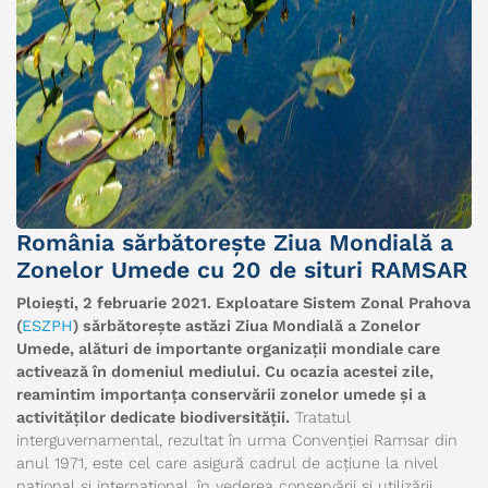
România sărbătorește Ziua Mondială a
Zonelor Umede cu 20 de situri RAMSAR
Ploiești, 2 februarie 2021. Exploatare Sistem Zonal Prahova
(
ESZPH
) sărbătorește astăzi Ziua Mondială a Zonelor
Umede, alături de importante organizații mondiale care
activează în domeniul mediului. Cu ocazia acestei zile,
reamintim importanța conservării zonelor umede și a
activităților dedicate biodiversității.
Tratatul
interguvernamental, rezultat în urma Convenției Ramsar din
anul 1971, este cel care asigură cadrul de acţiune la nivel
naţional şi internaţional, în vederea conservării şi utilizării