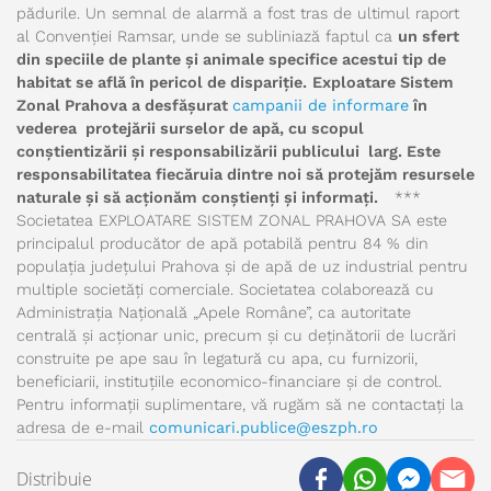
pădurile. Un semnal de alarmă a fost tras de ultimul raport
al Convenției Ramsar, unde se subliniază faptul ca
un sfert
din speciile de plante și animale specifice acestui tip de
habitat se află în pericol de dispariție.
Exploatare Sistem
Zonal Prahova a desfășurat
campanii de informare
în
vederea protejării surselor de apă, cu scopul
conștientizării și responsabilizării publicului larg. Este
responsabilitatea fiecăruia dintre noi să protejăm resursele
naturale și să acționăm conștienți și informați.
***
Societatea EXPLOATARE SISTEM ZONAL PRAHOVA SA este
principalul producător de apă potabilă pentru 84 % din
populația județului Prahova și de apă de uz industrial pentru
multiple societăți comerciale. Societatea colaborează cu
Administrația Națională „Apele Române”, ca autoritate
centrală și acționar unic, precum și cu deținătorii de lucrări
construite pe ape sau în legatură cu apa, cu furnizorii,
beneficiarii, instituțiile economico-financiare și de control.
Pentru informații suplimentare, vă rugăm să ne contactați la
adresa de e-mail
comunicari.publice@eszph.ro
Distribuie