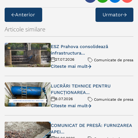
Anterior
Urmator
Articole similare
ESZ Prahova consolidează
infrastructura...
27.07.2026
Comunicate de presa
Citeste mai mult
LUCRĂRI TEHNICE PENTRU
FUNCȚIONAREA...
8.07.2026
Comunicate de presa
Citeste mai mult
COMUNICAT DE PRESĂ: FURNIZAREA
APEI...