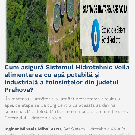
Cum asigură Sistemul Hidrotehnic Voila
alimentarea cu apă potabilă și
industrială a folosințelor din județul
Prahova?
În materialul următor s-a urmărit prezentarea circuitului
apei, ce etape se parcurg pentru ca aceasta să devină
consumabilă și totodată descrierea modului de funcționare a
Sistemului Hidrotehnic Voila.
Inginer Mihaela Mihailescu
, Sef Sistem Hidrotehnic Voila în