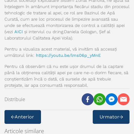
cadrul societății Exploatare Sistem Zonal Prahova, ne ajută să
înțelegem în amănunt importanța fiecărui stadiu din procesul
tehnologic de tratare al apei, ce rol are Bazinul de Apă
Curată, cum are loc procesul de limpezire avansată sau
unde se efectuează monitorizarea de control a calității apei
(vezi
AICI
și interviul cu dr.ing.Daniela Gologan, Șef al
Laboratorului Calitatea Apei Voila).
Pentru a vizualiza acest material, vă invităm să accesați
următorul link:
https://youtu.be/lms06p_yMnE
Pentru că observăm că nu este ușor drumul de la captare
până la obținerea calității apei pe care ne-o dorim fiecare, să
conștientizăm încă o dată, că sursele de apă trebuie
protejate, iar apa consumată responsabil.
Distribuie
Anterior
Urmator
Articole similare