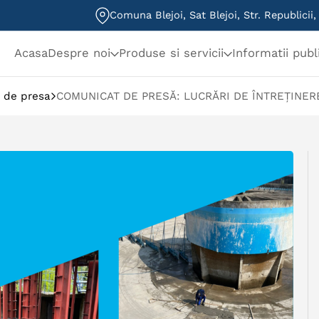
Comuna Blejoi, Sat Blejoi, Str. Republicii
Acasa
Despre noi
Produse si servicii
Informatii publ
 de presa
COMUNICAT DE PRESĂ: LUCRĂRI DE ÎNTREȚINER