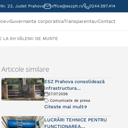
, Nr. 23, Judet Prahova
office@eszph.ro
0244.597.414
ice
Guvernanta corporativa
Transparenta
Contact
E LA SH VĂLENII DE MUNTE
Articole similare
ESZ Prahova consolidează
infrastructura...
27.07.2026
Comunicate de presa
Citeste mai mult
LUCRĂRI TEHNICE PENTRU
FUNCȚIONAREA...