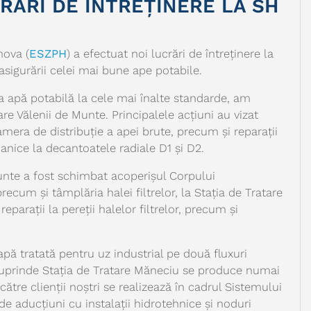
RĂRI DE ÎNTREȚINERE LA SH
hova (
ESZPH
) a efectuat noi lucrări de întreținere la
asigurării celei mai bune ape potabile.
a apă potabilă la cele mai înalte standarde, am
are Vălenii de Munte. Principalele acțiuni au vizat
amera de distribuție a apei brute, precum și reparații
anice la decantoatele radiale D1 și D2.
Munte a fost schimbat acoperișul Corpului
recum și tâmplăria halei filtrelor, la Stația de Tratare
eparații la pereții halelor filtrelor, precum și
pă tratată pentru uz industrial pe două fluxuri
 cuprinde Stația de Tratare Măneciu se produce numai
către clienții noștri se realizează în cadrul Sistemului
e aducțiuni cu instalații hidrotehnice și noduri