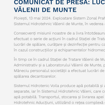
COMUNICAT DE PRESĂ: LUC
VĂLENII DE MUNTE
Ploiești, 13 mai 2024. Exploatare Sistem Zonal Pra
Sistemul Hidrotehnic Vălenii de Munte, în vederea 
Consecvenți misiunii noastre de a livra întotdeaun
efectuat o serie de acțiuni în cadrul Stației de Trat
lucrări de spălare, curățare și dezinfecție pentru c
în cazul construcțiilor și echipamentelor hidromec
În timp ce în cadrul Stației de Tratare Vălenii de 
Administrativ și a Laboratorului Vălenii de Munte, p
Măneciu personalul societății a efectuat lucrări de r
spălarea decantoarelor.
Sistemul Hidrotenic Voila produce apă potabilă și a
separate, iar în Sistemul Hidrotehnic Văleni, care
apă potabilă. Transportul, stocarea și livrarea apei 
Hidrotehnic Aducțiuni, utilizând o rețea complexă d