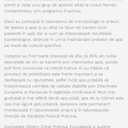
primit și vizita unui grup de spanioli aflați la Liceul Romeo
Contantinescu prin programul Erasmus.
Elevii au participat în laboratorul de microbiologie la acțiuni
de testare a apei și au aflat ce tipuri de bacterii sunt
prezente în apă, dar și cum se interpretează rezultatele
bacteriologice, obținute în urma însămânțării probelor de apă
pe medii de cultură specifice.
Vizitatorii au fost foarte interesați să afle că 85% din bolile
dezvoltate de om se transmit prin intermediul apei, aceste
boli fiind cunoscute ca infecții hidrice. Ei au înțeles că
procesul de potabilizare este foarte important și se
desfășoară cu rigurozitate, astfel încât apa potabilă să
îndeplinească cerințele de calitate stabilite prin Directivele
Europene și transpuse în legislația românească. Mult mai
gustoasă și mai ieftină decât apa plată, apa de la robinet este
cea mai sigură apă potabilă, deoarece este permanent
monitorizată în laboratoarele proprii și în laboratoarele
Direcției de Sănătate Publică Prahova.
Exploatare Sistem Zonal Prahova încurajează și susține