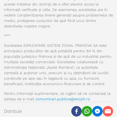
aceste inițiative din dorința de a oferi elevilor acces la
informații verificate și utile. De asemenea, societatea are în
vedere conștientizarea tinerei generații asupra problemelor de
mediu, protejarea cursurilor de apă fiind unul dintre
obiectivele noastre majore.
***
Societatea EXPLOATARE SISTEM ZONAL PRAHOVA SA este
principalul producător de apă potabilă pentru 84 % din
populația județului Prahova și de apă de uz industrial pentru
multiple societăți comerciale. Societatea colaborează cu
Administrația Națională „Apele Române”, ca autoritate
centrală și acționar unic, precum și cu deținătorii de lucrări
construite pe ape sau în legatură cu apa, cu furnizorii,
beneficiarii, instituțiile economico-financiare și de control.
Pentru informații suplimentare, vă rugăm să ne contactați la
adresa de e-mail
comunicari.publice@eszph.ro
Distribuie