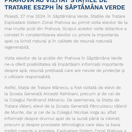
TRATARE ESZPH ÎN SĂPTĂMÂNA VERDE
Ploiești, 27 mai 2024. În Săptămâna Verde, Stațiile de Tratare
Exploatare Sistem Zonal Prahova au primit vizita elevilor de la
mai multe școli din Prahova. Scopul acestor vizite didactice a
constat în conștientizarea elevilor cu privire la importanța
apei ca lichid natural și în calitate de resursă naturală
regenerabilă.
Vizita elevilor de la școlile din Prahova în Săptămâna Verde
ne-a oferit posibilitatea să împărtășim informații importante
despre apă, resursă prețioasă care are nevoie de protecție și
o utilizare responsabilă.
Astfel, Stația de Tratare Măneciu a fost vizitată de elevii de
la Școala Generală Ariceștii Rahtivani, precum și de cei de
la Colegiul Ferdinand Măneciu. De asemenea, la Stația de
Tratare Văleni, elevii de la Școala Generală Pănculescu Vălenii
de Munte, dar și cei de la Colegiul Nicolae Iorga au aflat
informații despre drumul apei de la sursă până la robinet,
precum și despre procesele tehnologice care stau la baza
tratării corecte a acesteia. Exploatare Sistem Zonal Prahova a