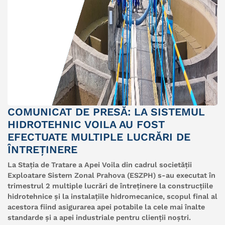
COMUNICAT DE PRESĂ: LA SISTEMUL
HIDROTEHNIC VOILA AU FOST
EFECTUATE MULTIPLE LUCRĂRI DE
ÎNTREȚINERE
La Stația de Tratare a Apei Voila din cadrul societății
Exploatare Sistem Zonal Prahova (
ESZPH
) s-au executat în
trimestrul 2 multiple lucrări de întreținere la construcțiile
hidrotehnice și la instalațiile hidromecanice, scopul final al
acestora fiind asigurarea apei potabile la cele mai înalte
standarde și a apei industriale pentru clienții noștri.