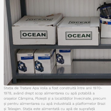
Stația de Tratare Apa Voila a fost construită între anii 1970-
1978, având drept scop alimentarea cu apă potabilă a
orașelor Câmpina, Ploiești și a localităților învecinate, precum
și pentru alimentarea cu apă industrială a platformelor Brazi
și Teleajen. Stația este alimentată cu apă de suprafață