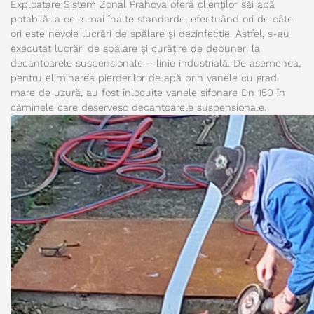
Exploatare Sistem Zonal Prahova oferă clienților săi apă
potabilă la cele mai înalte standarde, efectuând ori de câte
ori este nevoie lucrări de spălare și dezinfecție. Astfel, s-au
executat lucrări de spălare și curățire de depuneri la
decantoarele suspensionale – linie industrială. De asemenea,
pentru eliminarea pierderilor de apă prin vanele cu grad
mare de uzură, au fost înlocuite vanele sifonare Dn 150 în
căminele care deservesc decantoarele suspensionale.