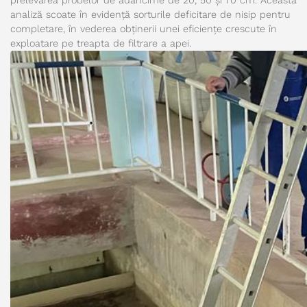
prelevarea probelor de adâncime de 20, 50 și 70 cm. Această
analiză scoate în evidență sorturile deficitare de nisip pentru
completare, în vederea obținerii unei eficiențe crescute în
exploatare pe treapta de filtrare a apei.