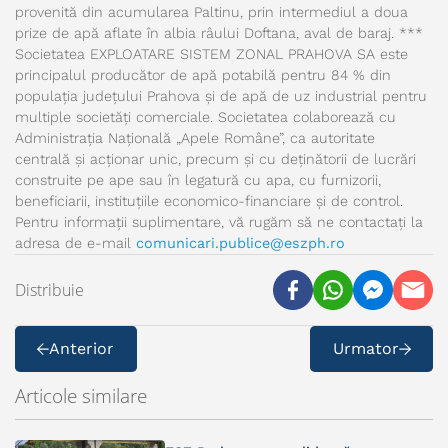
provenită din acumularea Paltinu, prin intermediul a doua
prize de apă aflate în albia râului Doftana, aval de baraj. ***
Societatea EXPLOATARE SISTEM ZONAL PRAHOVA SA este
principalul producător de apă potabilă pentru 84 % din
populația județului Prahova și de apă de uz industrial pentru
multiple societăți comerciale. Societatea colaborează cu
Administrația Națională „Apele Române”, ca autoritate
centrală și acționar unic, precum și cu deținătorii de lucrări
construite pe ape sau în legatură cu apa, cu furnizorii,
beneficiarii, instituțiile economico-financiare și de control.
Pentru informații suplimentare, vă rugăm să ne contactați la
adresa de e-mail
comunicari.publice@eszph.ro
Distribuie
Anterior
Urmator
Articole similare