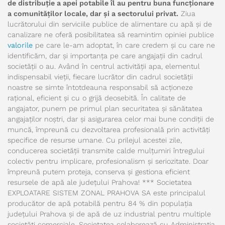
de distribuție a apei potabile îl au pentru buna funcționare
a comunităților locale, dar și a sectorului privat.
Ziua
lucrătorului din serviciile publice de alimentare cu apă și de
canalizare
ne oferă posibilitatea să reamintim opiniei publice
valorile
pe care le-am adoptat, în care credem și cu care ne
identificăm, dar și importanța pe care angajații din cadrul
societății o au. Având în centrul activității apa, elementul
indispensabil vieții, fiecare lucrător din cadrul societății
noastre se simte întotdeauna responsabil să acționeze
rațional, eficient și cu o grijă deosebită. În calitate de
angajator, punem pe primul plan securitatea și sănătatea
angajaților noștri, dar și asigurarea celor mai bune condiții de
muncă, împreună cu dezvoltarea profesională prin activități
specifice de resurse umane. Cu prilejul acestei zile,
conducerea societății transmite calde mulțumiri întregului
colectiv pentru implicare, profesionalism și seriozitate. Doar
împreună putem proteja, conserva și gestiona eficient
resursele de apă ale județului Prahova! *** Societatea
EXPLOATARE SISTEM ZONAL PRAHOVA SA este principalul
producător de apă potabilă pentru 84 % din populația
județului Prahova și de apă de uz industrial pentru multiple
societăți comerciale. Societatea colaborează cu Administrația