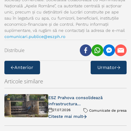
Națională „Apele Române”, ca autoritate centrală și acționar
unic, precum și cu deținătorii de lucrări construite pe ape
sau în legatură cu apa, cu furnizorii, beneficiarii, instituțiile
economico-financiare și de control. Pentru informații
suplimentare, vă rugăm să ne contactați la adresa de e-mail
comunicari.publice@eszph.ro
Distribuie
Anterior
Urmator
Articole similare
ESZ Prahova consolidează
infrastructura...
27.07.2026
Comunicate de presa
Citeste mai mult