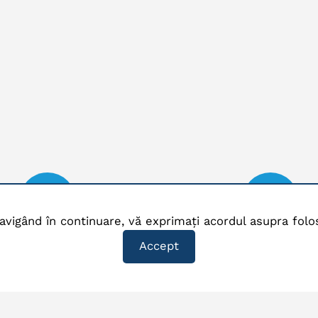
avigând în continuare, vă exprimați acordul asupra folos
Telefon
Email
Accept
lefon:
0244.512.600
,
Email:
office@eszph
.517.837
,
0244.513.157
Email:
dispecerat@esz
Mobil:
0742.156.001