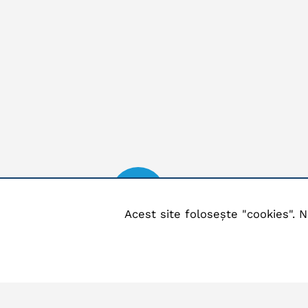
Acest site folosește "cookies". N
Locatie
Comuna Blejoi, Sat Blejoi,
Te
Str. Republicii, Nr. 23,
0244
Judet Prahova, Cod postal
107070