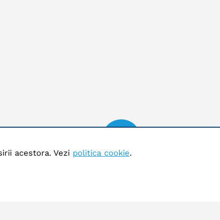
irii acestora. Vezi
politica cookie
.
Program
.ro
Deschis 24 de ore
ph.ro