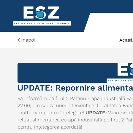
Inapoi
Acasă
UPDATE: Repornire alimentar
Vă informăm că firul 2 Paltinu - apă industrială va 
22.00, din cauza unei intervenții în localitatea Băn
mulțumim pentru înțelegere!
UPDATE:
Vă informăm
reluat alimentarea cu apă industrială pe firul 2 P
pentru înțelegerea acordată!