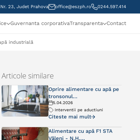
, Nr. 23, Judet Prahova
office@eszph.ro
0244.597.414
ice
Guvernanta corporativa
Transparenta
Contact
pă industrială
Articole similare
Oprire alimentare cu apă pe
tronsonul...
5.04.2026
Interventii pe aductiuni
Citeste mai mult
Alimentare cu apă F1 STA
Văleni - N.H....