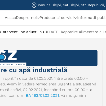
Comuna Blejoi, Sat Blejoi, Str. Republicii
Acasa
Despre noi
Produse si servicii
Informatii publ
Interventii pe aductiuni
UPDATE: Repornire alimentare cu a
e cu apă industrială
fi oprit în data de 01.02.2021, între orele 00.00 –
ești. Avem în vedere remedierea urgentă a situației! Vă
 că astăzi, 02.02.2021, începând cu ora 00:00 s-a
altinu, conform
BA 163/01.02.2021
. Vă mulțumim