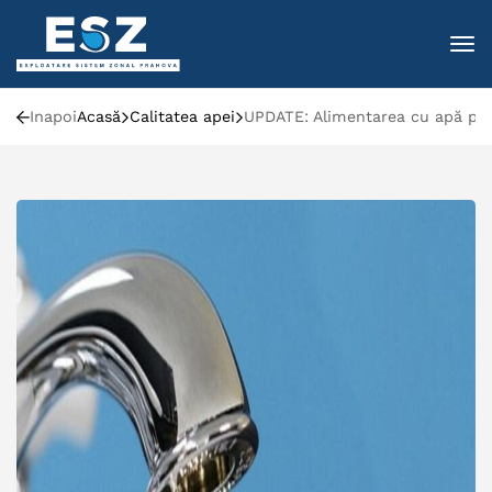
To
Inapoi
Acasă
Calitatea apei
UPDATE: Alimentarea cu apă pota