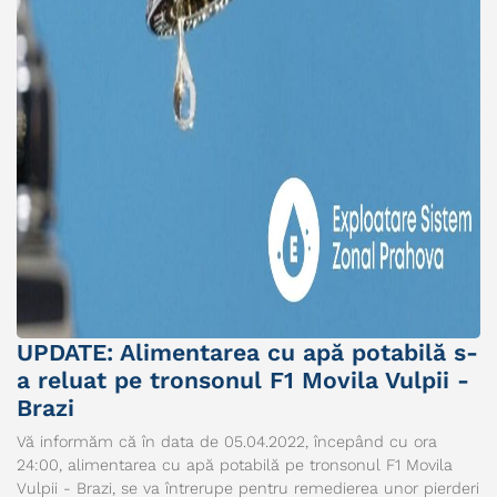
UPDATE: Alimentarea cu apă potabilă s-
a reluat pe tronsonul F1 Movila Vulpii -
Brazi
Vă informăm că în data de 05.04.2022, începând cu ora
24:00, alimentarea cu apă potabilă pe tronsonul F1 Movila
Vulpii - Brazi, se va întrerupe pentru remedierea unor pierderi