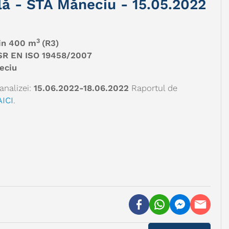
lă - STA Măneciu - 15.05.2022
3
zin 400 m
(R3)
SR EN ISO 19458/2007
eciu
analizei:
15.06.2022-18.06.2022
Raportul de
AICI
.