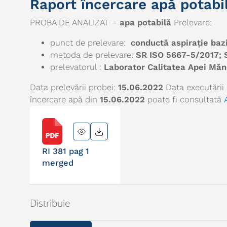
Raport încercare apă potabi
PROBA DE ANALIZAT –
apa potabilă
Prelevare:
punct de prelevare:
conductă aspirație ba
metoda de prelevare:
SR ISO 5667-5/2017; 
prelevatorul :
Laborator Calitatea Apei Măn
Data prelevării probei:
15.06.2022
Data executării 
încercare apă din
15.06.2022
poate fi consultată
RI 381 pag 1
merged
Distribuie