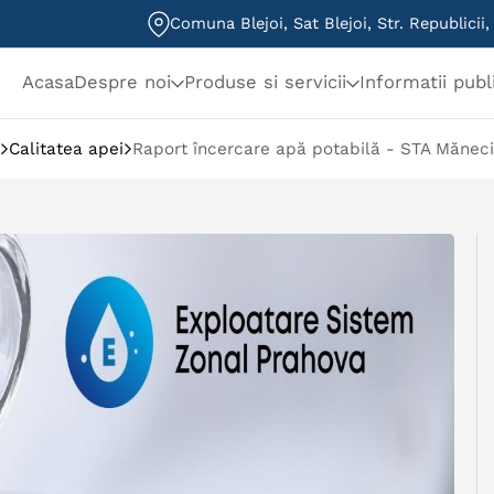
Comuna Blejoi, Sat Blejoi, Str. Republicii
Acasa
Despre noi
Produse si servicii
Informatii publ
Calitatea apei
Raport încercare apă potabilă - STA Măneci