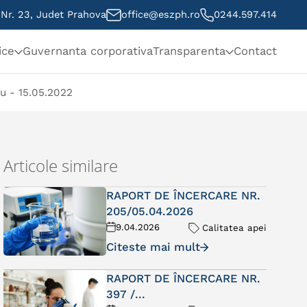
, Nr. 23, Judet Prahova
office@eszph.ro
0244.597.414
ice
Guvernanta corporativa
Transparenta
Contact
u - 15.05.2022
Articole similare
RAPORT DE ÎNCERCARE NR.
205/05.04.2026
9.04.2026
Calitatea apei
Citeste mai mult
RAPORT DE ÎNCERCARE NR.
397 /...