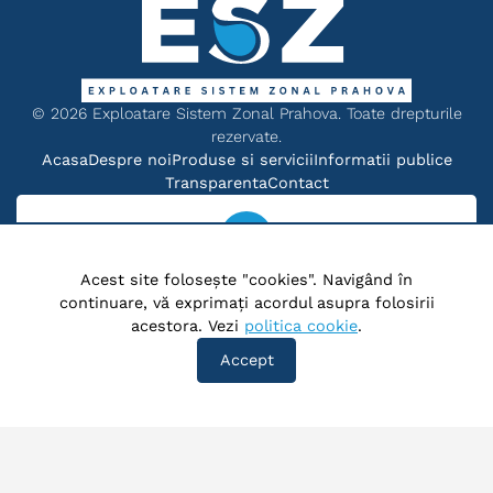
©
2026
Exploatare Sistem Zonal Prahova. Toate drepturile
rezervate.
Acasa
Despre noi
Produse si servicii
Informatii publice
Transparenta
Contact
Locatie
Acest site folosește "cookies". Navigând în
continuare, vă exprimați acordul asupra folosirii
Comuna Blejoi, Sat Blejoi, Str. Republicii, Nr. 23, Judet
acestora. Vezi
politica cookie
.
Prahova, Cod postal 107070
Accept
Telefon