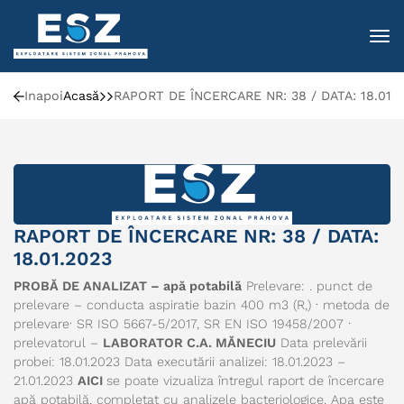
To
Inapoi
Acasă
RAPORT DE ÎNCERCARE NR: 38 / DATA: 18.01.2
RAPORT DE ÎNCERCARE NR: 38 / DATA:
18.01.2023
PROBĂ DE ANALIZAT – apă potabilă
Prelevare: . punct de
prelevare – conducta aspiratie bazin 400 m3 (R,) · metoda de
prelevare· SR ISO 5667-5/2017, SR EN ISO 19458/2007 ·
prelevatorul –
LABORATOR C.A. MĂNECIU
Data prelevării
probei: 18.01.2023 Data executării analizei: 18.01.2023 –
21.01.2023
AICI
se poate vizualiza întregul raport de încercare
apă potabilă, completat cu analizele bacteriologice. Apa este