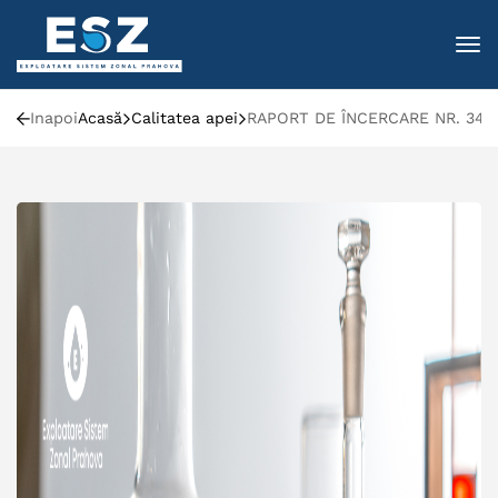
To
Inapoi
Acasă
Calitatea apei
RAPORT DE ÎNCERCARE NR. 344 