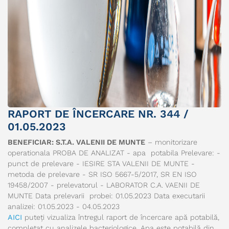
RAPORT DE ÎNCERCARE NR. 344 /
01.05.2023
BENEFICIAR: S.T.A. VALENII DE MUNTE
– monitorizare
operationala PROBA DE ANALIZAT - apa potabila Prelevare: -
punct de prelevare - IESIRE STA VALENII DE MUNTE -
metoda de prelevare - SR ISO 5667-5/2017, SR EN ISO
19458/2007 - prelevatorul - LABORATOR C.A. VAENII DE
MUNTE Data prelevarii probei: 01.05.2023 Data executarii
analizei: 01.05.2023 - 04.05.2023
AICI
puteți vizualiza întregul raport de încercare apă potabilă,
completat cu analizele bacteriologice. Apa este potabilă din