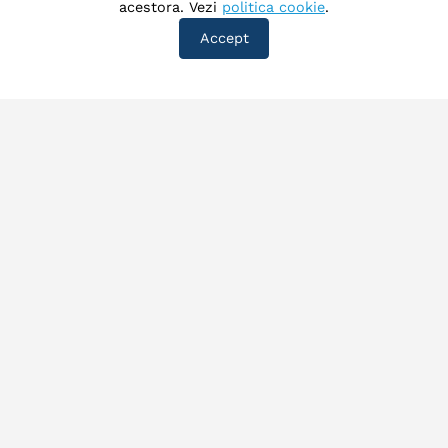
acestora. Vezi
politica cookie
.
Accept
©
2026
Exploatare Sistem Zonal Prahova. Toate drepturile
rezervate.
Acasa
Despre noi
Produse si servicii
Informatii publice
Transparenta
Contact