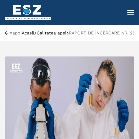
To
Inapoi
Acasă
Calitatea apei
RAPORT DE ÎNCERCARE NR. 289 