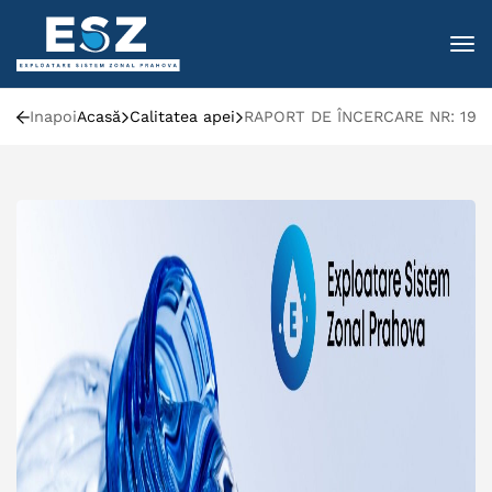
To
Inapoi
Acasă
Calitatea apei
RAPORT DE ÎNCERCARE NR: 1999/