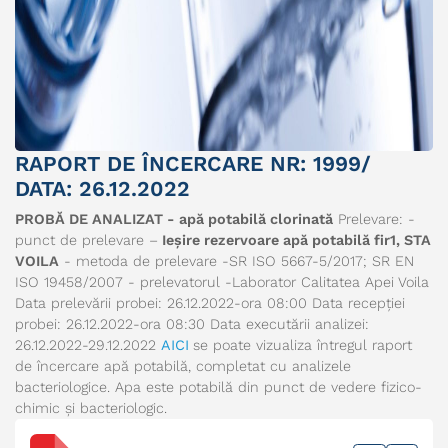
RAPORT DE ÎNCERCARE NR: 1999/
DATA: 26.12.2022
PROBĂ DE ANALIZAT - apă potabilă clorinată
Prelevare: -
punct de prelevare –
Ieșire rezervoare apă potabilă fir1, STA
VOILA
- metoda de prelevare -SR ISO 5667-5/2017; SR EN
ISO 19458/2007 - prelevatorul -Laborator Calitatea Apei Voila
Data prelevării probei: 26.12.2022-ora 08:00 Data recepției
probei: 26.12.2022-ora 08:30 Data executării analizei:
26.12.2022-29.12.2022
AICI
se poate vizualiza întregul raport
de încercare apă potabilă, completat cu analizele
bacteriologice. Apa este potabilă din punct de vedere fizico-
chimic și bacteriologic.