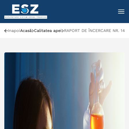
To
Inapoi
Acasă
Calitatea apei
RAPORT DE ÎNCERCARE NR. 148 /