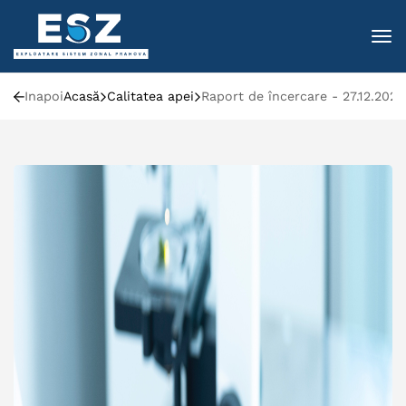
To
Inapoi
Acasă
Calitatea apei
Raport de încercare - 27.12.2021