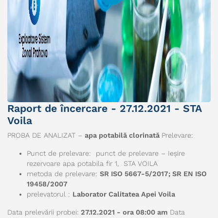
Raport de încercare - 27.12.2021 - STA
Voila
PROBA DE ANALIZAT –
apa potabilă clorinată
Prelevare:
Punct de prelevare: punct de prelevare – Ieșire
rezervoare apa potabila fir 1, STA VOILA
metoda de prelevare:
SR ISO 5667-5/2017; SR EN ISO
19458/2007
prelevatorul :
Laborator Calitatea Apei Voila
Data prelevării probei:
27.12.2021 - ora 08:00 am
Data