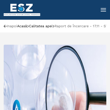
To
Inapoi
Acasă
Calitatea apei
Raport de Încercare - 17.11 - ST