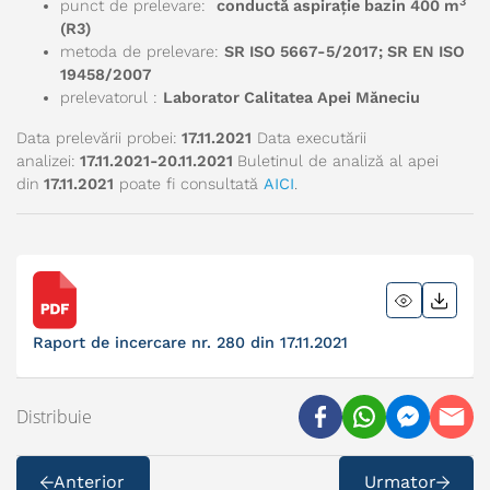
3
punct de prelevare:
conductă aspirație bazin 400 m
(R3)
metoda de prelevare:
SR ISO 5667-5/2017; SR EN ISO
19458/2007
prelevatorul :
Laborator Calitatea Apei Măneciu
Data prelevării probei:
17.11.2021
Data executării
analizei:
17.11.2021-20.11.2021
Buletinul de analiză al apei
din
17.11.2021
poate fi consultată
AICI
.
Raport de incercare nr. 280 din 17.11.2021
Distribuie
Anterior
Urmator