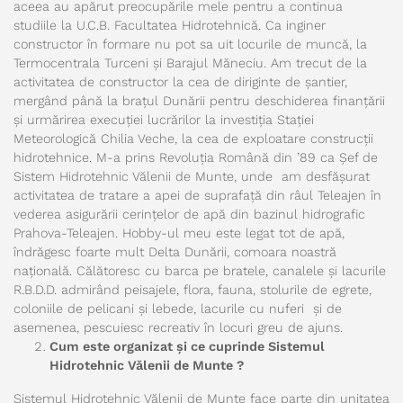
aceea au apărut preocupările mele pentru a continua
studiile la U.C.B. Facultatea Hidrotehnică. Ca inginer
constructor în formare nu pot sa uit locurile de muncă, la
Termocentrala Turceni și Barajul Măneciu. Am trecut de la
activitatea de constructor la cea de diriginte de șantier,
mergând până la brațul Dunării pentru deschiderea finanțării
și urmărirea execuției lucrărilor la investiția Stației
Meteorologică Chilia Veche, la cea de exploatare construcții
hidrotehnice. M-a prins Revoluția Română din ’89 ca Șef de
Sistem Hidrotehnic Vălenii de Munte, unde am desfășurat
activitatea de tratare a apei de suprafață din râul Teleajen în
vederea asigurării cerințelor de apă din bazinul hidrografic
Prahova-Teleajen. Hobby-ul meu este legat tot de apă,
îndrăgesc foarte mult Delta Dunării, comoara noastră
națională. Călătoresc cu barca pe bratele, canalele și lacurile
R.B.D.D. admirând peisajele, flora, fauna, stolurile de egrete,
coloniile de pelicani și lebede, lacurile cu nuferi și de
asemenea, pescuiesc recreativ în locuri greu de ajuns.
Cum este organizat și ce cuprinde Sistemul
Hidrotehnic Vălenii de Munte ?
Sistemul Hidrotehnic Vălenii de Munte face parte din unitatea