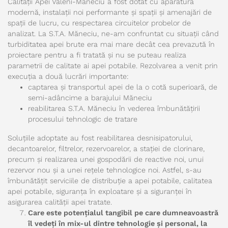
Calității Apei Văleni-Măneciu a fost dotat cu aparatură
modernă, instalații noi performante și spații și amenajări de
spații de lucru, cu respectarea circuitelor probelor de
analizat. La S.T.A. Măneciu, ne-am confruntat cu situații când
turbiditatea apei brute era mai mare decât cea prevazută în
proiectare pentru a fi tratată și nu se puteau realiza
parametrii de calitate ai apei potabile. Rezolvarea a venit prin
execuția a două lucrări importante:
captarea și transportul apei de la o cotă superioară, de
semi-adâncime a barajului Măneciu
reabilitarea S.T.A. Măneciu în vederea îmbunătățirii
procesului tehnologic de tratare
Soluțiile adoptate au fost reabilitarea desnisipatorului,
decantoarelor, filtrelor, rezervoarelor, a stației de clorinare,
precum și realizarea unei gospodării de reactive noi, unui
rezervor nou și a unei rețele tehnologice noi. Astfel, s-au
îmbunătățit serviciile de distribuție a apei potabile, calitatea
apei potabile, siguranța în exploatare și a siguranței în
asigurarea calității apei tratate.
Care este potențialul tangibil pe care dumneavoastră
îl vedeți în mix-ul dintre tehnologie și personal, la