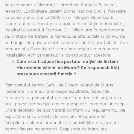
de exploatare a Sistemul Hidrotehnic Prahova Teleajen ,
respectiv ,,Exploatare Sistem Zonal Prahova S.A.” și folosește
ca surse apele râurilor Doftana și Teleajen. Beneficiarii
sistemului de alimentare cu apă sunt unitățile industriale și
localitățile județului Prahova. S.H. Văleni are în componența
sa, o Stație de tratare la Măneciu și alta la Vălenii de Munte
cu barajul de priza aferent, Laborator de Analiza Calității Apei
precum și o Formație de lucru care asigură mentenanța
instalațiilor, echipamentelor și construcțiilor acestora.
Cum s-ar traduce fisa postului de Șef de Sistem
Hidrotehnic Vălenii de Munte? Ce responsabilități
presupune această funcție ?
Fisa postului pentru Șeful de Sistem Vălenii de Munte
înseamnă în primul rand responsabilitate, răspunde
împreună cu personalul pe care îl conduce de asigurarea
unui proces tehnologic corect, complet și continuu, în scopul
livrării debitelor de apă tratată conform cu regulamentul de
exploatare și cu cerința de consum. Răspunde de
îndeplinirea planurilor anuale ale activităților programate
pentru fiecare responsabil. Răspunde de instruirea