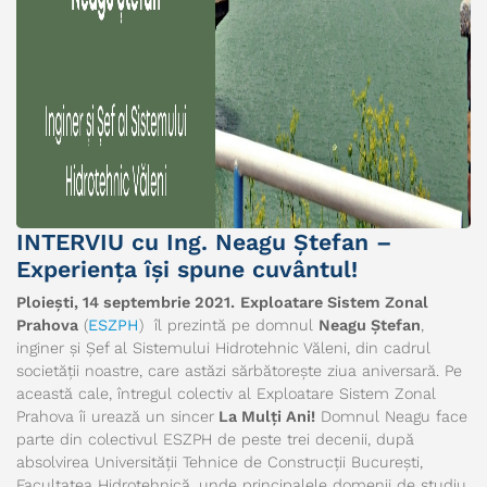
INTERVIU cu Ing. Neagu Ștefan –
Experiența își spune cuvântul!
Ploiești, 14 septembrie 2021.
Exploatare Sistem Zonal
Prahova
(
ESZPH
) îl prezintă pe domnul
Neagu Ștefan
,
inginer și Șef al Sistemului Hidrotehnic Văleni, din cadrul
societății noastre, care astăzi sărbătorește ziua aniversară. Pe
această cale, întregul colectiv al Exploatare Sistem Zonal
Prahova îi urează un sincer
La Mulți Ani!
Domnul Neagu face
parte din colectivul ESZPH de peste trei decenii, după
absolvirea Universității Tehnice de Construcții București,
Facultatea Hidrotehnică, unde principalele domenii de studiu