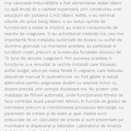
mai valoroasă îmbunătățire a fost alimentarea stației Văleni
cu apă brută de o calitate superioară, prin construirea unei
aducțiuni din polderul C.H.E Văleni. Astfel, s-au eliminat
viiturile din priza baraj Văleni, s-au redus opririle de
funcționare a stației și implicit, au scăzut consumurile de
reactivi de coagulare. S-au achiziționat instalații noi, cea mai
importantă fiind instalația automată de dozare cu sulfat de
aluminiu granulat. La montarea acesteia, au participat și
lucrătorii noștri, precum și la execuția fundației silozului de
75 tone de stocare coagulant. Prin punerea acesteia în
funcțiune, s-a renunțat la vechile instalații care foloseau
sulfat bulgar, adus pe calea ferată în vagoane, care trebuiau
descarcat manual în autovehicule. Au fost găsite și soluții
alternative pentru asigurarea dozării cu reactive lichizi cu
dozare precisă, prin pompe dozatoare noi. Nu putem uita
Instalația de filtrare automată, unde funcționarea filtrelor se
face controlat după parametri tehnici, în funcție de gradul de
colmatare precum și monitorizarea procesului tehnologic cu
parametrii de intrare și de ieșire ai apei. Datele sunt
prelucrate de un calculator de proces și sunt prezentate pe
monitoare la dispecerat și laborator. Laboratorul de Analiza