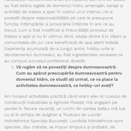
au fost strâns legate de domeniul hidro, amenajări, baraje și
activități de tratare a apei. În cadrul unui interviu, ne-a
povestit despre responsabilitățile pe care le presupune
funcția, întâmplările și provocările întâlnite în anii ce au
trecut, cum a fost modificat și îmbunătățit procesul de
tratare a apei și nu în ultimul rând, relația dintre S.H. Văleni și
comunitatea din jur care beneficiază de apa atent tratată.
Experiența acumulată de-a lungul anilor, hobby-urile și
devotamentul dumnealui, au fost ingredientele necesare ce
au compus succesul profesional dovedit.
Vă rugăm să ne povestiți despre dumneavoastră:
Cum au apărut preocupările dumneavoastră pentru
domeniul hidro, ce studii ați urmat, ce va place la
activitatea dumneavoastră, ce hobby-uri aveți?
Am început activitatea practică când eram elev al Liceului de
Construcții Industriale și Agricole Ploiești; mă angajam pe
șantier în fiecare vacanță, un unchi din partea tatălui mă lua
cu el în echipa de dulgheri a Trustului de Lucrări
Hidrotehnice Speciale București. Lucrările hidrotehnice sunt
speciale, dau măreție, se impun timpului și probabil, de