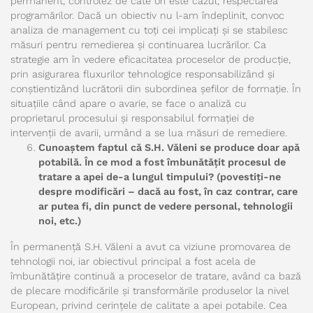
permanent, controlez de cate ori este cazul, respectarea
programărilor. Dacă un obiectiv nu l-am îndeplinit, convoc
analiza de management cu toți cei implicați și se stabilesc
măsuri pentru remedierea și continuarea lucrărilor. Ca
strategie am în vedere eficacitatea proceselor de producție,
prin asigurarea fluxurilor tehnologice responsabilizând și
conștientizând lucrătorii din subordinea șefilor de formație. În
situațiile când apare o avarie, se face o analiză cu
proprietarul procesului și responsabilul formației de
intervenții de avarii, urmând a se lua măsuri de remediere.
Cunoaștem faptul că S.H. Văleni se produce doar apă
potabilă. În ce mod a fost îmbunătățit procesul de
tratare a apei de-a lungul timpului? (povestiți-ne
despre modificări – dacă au fost, în caz contrar, care
ar putea fi, din punct de vedere personal, tehnologii
noi, etc.)
În permanență S.H. Văleni a avut ca viziune promovarea de
tehnologii noi, iar obiectivul principal a fost acela de
îmbunătățire continuă a proceselor de tratare, având ca bază
de plecare modificările și transformările produselor la nivel
European, privind cerințele de calitate a apei potabile. Cea