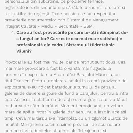
personalului din subordine, pe probleme tehnice,
organizatorice, de securitate și sănătate a muncii, precum și
a situațiilor de urgență. Toate acestea se fac respectând
prevederile documentelor prin Sistemul de Management
Integrat Calitate - Mediu - Securitate - SSM.
Care au fost provocările pe care le-ați întâmpinat de-
a lungul anilor? Care este cea mai mare satisfacție
profesională din cadrul Sistemului Hidrotehnic
Văleni?
Provocările au fost mai multe, dar de reținut sunt două. Cea
mai mare provocare a fost la o vârstă mai fragedă, la
punerea în exploatare a Acumulării Barajului Măneciu, pe
râul Teleajen. Pentru umplerea lacului la o cotă provizorie de
exploatare, s-au ridicat batardourile turnului de priză al
galeriei de deviere și golire de fund a barajului , pentru a intra
apa. Accesul la platforma de acționare a granicului s-a făcut
cu barca de către lucrători. Moment emoționant, un volum
mare de apă a intrat în galerie, dar aerul nu a ieșit în același
timp. Ceva mai târziu s-a întâmplat, cu un zgomot uluitor, de
neuitat. Menținerea cotei maxime provizorii de acumulare
prin corelarea debitelor afluente ale Teleajenului și