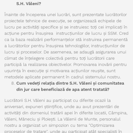
S.H. Văleni?
Înainte de începerea unei lucrări, sunt prezentate lucrătorilor
proiectele tehnice de execuție, se organizează echipele de
lucru pe activități specifice și se instruiesc toți cei implicați în
acțiune pentru însușirea instrucțiunilor de lucru și SSM. Cred
ca la baza realizării performanțelor stă instruirea permanentă
a lucrătorilor pentru însușirea tehnologiilor, instrucțiunilor de
lucru și proceselor. De asemenea, se adaugă asigurarea unui
climat de înțelegere colectivă pentru toți lucrătorii care
participă la realizarea obiectivelor. Promovarea inovării pentru
ușurința în execuție și motivarea acțiunilor reușite, sunt
metodele aplicate permanent în cadrul sistemului nostru.
Cum vedeți relația dintre S.H. Văleni și comunitatea
din jur care beneficiază de apa atent tratată?
Lucrătorii S.H. Văleni au participat cu diferite ocazii la
aniversari, expuneri științifice, unde au avut prezentări de
activități din domeniul tratării apei în diferite locatii, Câmpina,
Văleni, Măneciu și Ploiești. La Vălenii de Munte, personalul
nostru a organizat un simpozion cu tema "Optimizarea
proceselor de tratare", unde au participat atât specialiști în