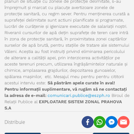
planuri de situație cu zonele de protecție delimitate, s-au
împrejmuit și marcat cu placuțe avertizoare zonele de
protecție sanitară, cu regim sever. Pentru menținerea curată a
suprafeței delimitate sunt actiuni planificate si programate,
lucrări de curățenie și igienizare executate de salariații noștri.
Riveranii cursurilor de apă dețin suprafețe de teren care intră
în zona de protecție sanitară, în proximitatea zonei captărilor
surselor de apă brută, pentru stațiile de tratare ale sistemului
Văleni. Aceștia au fost instruiți privind eliminarea pericolului
de alterare a calității apei, prin interzicerea activităților pe
aceste terenuri precum, utilizarea îngrășămintelor naturale și
chimice, amplasarea grajdurilor, depozitarea gunoaielor,
spălarea mașinilor, etc. Mesajul meu pentru pentru cititorii
acestui interviu este:
Să păstrăm apele curate în aval!
Pentru informații suplimentare, vă rugăm să ne contactați
la adresa de e-mail:
comunicari.publice@eszph.ro
Biroul de
Relații Publice al
EXPLOATARE SISTEM ZONAL PRAHOVA
S.A
Distribuie