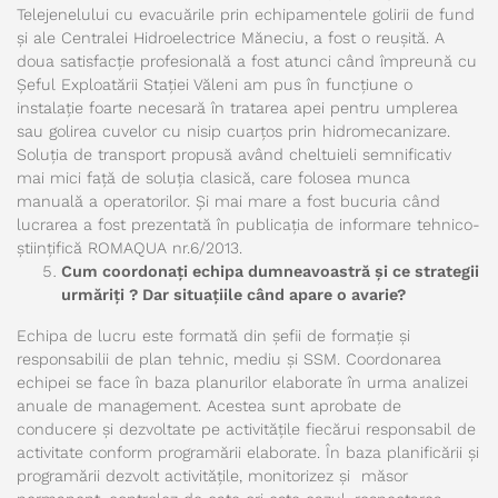
Telejenelului cu evacuările prin echipamentele golirii de fund
și ale Centralei Hidroelectrice Măneciu, a fost o reușită. A
doua satisfacție profesională a fost atunci când împreună cu
Șeful Exploatării Stației Văleni am pus în funcțiune o
instalație foarte necesară în tratarea apei pentru umplerea
sau golirea cuvelor cu nisip cuarțos prin hidromecanizare.
Soluția de transport propusă având cheltuieli semnificativ
mai mici față de soluția clasică, care folosea munca
manuală a operatorilor. Și mai mare a fost bucuria când
lucrarea a fost prezentată în publicația de informare tehnico-
științifică ROMAQUA nr.6/2013.
Cum coordonați echipa dumneavoastră și ce strategii
urmăriți ? Dar situațiile când apare o avarie?
Echipa de lucru este formată din șefii de formație și
responsabilii de plan tehnic, mediu și SSM. Coordonarea
echipei se face în baza planurilor elaborate în urma analizei
anuale de management. Acestea sunt aprobate de
conducere și dezvoltate pe activitățile fiecărui responsabil de
activitate conform programării elaborate. În baza planificării și
programării dezvolt activitățile, monitorizez și măsor