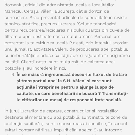
domeniu, oficiali din administrația locală a localităților
Măneciu, Cerașu, Văleni, București, cât și doritori de
cunoaștere. S-au prezentat articole de specialitate în reviste
tehnico-ștințifice, precum lucrarea "Soluție tehnologică
pentru recuperarea/reciclarea nisipului cuarțos din cuvele de
filtrare a apei destinate consumului uman". Personal, am
prezentat la televiziunea locală Ploiești, prin interviul acordat
unui jurnalist, activitatea Văleni, de producerea apei potabile,
cu îmbunătățirile aduse calității apei și siguranța în asigurarea
calității. Clienții noștri sunt mulțumiți de calitatea apei
potabile și au încredere în noi.
În ce măsură îngreunează deșeurile fluxul de tratare
și transport al apei la S.H. Văleni și care sunt
acțiunile întreprinse pentru a ajunge la apa de
calitate, de care beneficiarii se bucură ? Transmiteți-
le cititorilor un mesaj de responsabilitate socială.
În jurul lucrărilor de captare, construcțiilor și instalațiilor
destinate alimentării cu apă potabilă, sunt instituite zone de
protecție sanitară și sunt impuse masuri specifice, în scopul
evitării contaminării sau impurificării apelor. S-au întocmit