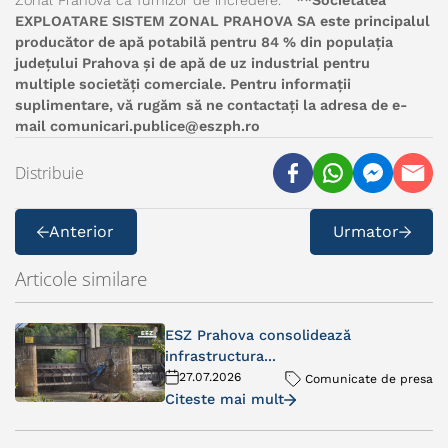
Zonal Prahova ca furnizor de încredere.
**Societatea
EXPLOATARE SISTEM ZONAL PRAHOVA SA este principalul
producător de apă potabilă pentru 84 % din populația
județului Prahova și de apă de uz industrial pentru
multiple societăți comerciale.
Pentru informații
suplimentare, vă rugăm să ne contactați la adresa de e-
mail
comunicari.publice@eszph.ro
Distribuie
Anterior
Urmator
Articole similare
ESZ Prahova consolidează
infrastructura...
27.07.2026
Comunicate de presa
Citeste mai mult