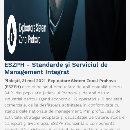
ESZPH - Standarde și Serviciul de
Management Integrat
Ploiești, 31 mai 2021. Exploatare Sistem Zonal Prahova
(
ESZPH
)
este principalul producător de apă potabilă pentru
84 % din populația județului Prahova și de apă de uz
industrial pentru agenți economici, 12 operatori și 9 societăți
comerciale, ce își desfășoară activitatea în conformitate cu
standardele naționale de management. Prin profilul său de
activitate, strategia adoptată și capacitățile de tratare, stocare,
transport și livrare apă, ESZPH reprezintă o componentă
importantă a sistemului național de gospodărire a apelor și