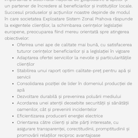
un partener de încredere al beneficiarilor și instituțiilor locale.
Succesul produselor și acțiunilor noastre depinde de modul
în care societatea Exploatare Sistem Zonal Prahova răspunde
la exigentele clienților, la schimbarea cerințelor legislației
europene, preocuparea fiind mereu orientată spre atingerea
obiectivelor:
Oferirea unei ape de calitate mai bună, cu satisfacerea
tuturor cerințelor beneficiarilor și a legislației în vigoare
Adaptarea ofertei serviciilor la nevoile și particularitățile
clienților
Stabilirea unui raport optim calitate-preț pentru apă și
servicii
Consolidarea poziției de lider în domeniul producției de
apă
Dezvoltare durabilă și prevenirea poluării mediului
Acordarea unei atenții deosebite securității și sănătății
oamenilor, cât și prevenirii incidentelor
Eficientizarea producerii energiei electrice
Orientarea către clienți și alte părți interesate, cu
asigurare transparenței, corectitudinii, promptitudinii și
promovării relațiilor reciproc avantajoase