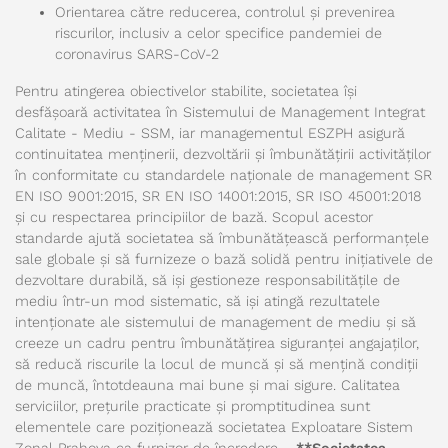
Orientarea către reducerea, controlul și prevenirea
riscurilor, inclusiv a celor specifice pandemiei de
coronavirus SARS-CoV-2
Pentru atingerea obiectivelor stabilite, societatea își
desfășoară activitatea în Sistemului de Management Integrat
Calitate - Mediu - SSM, iar managementul ESZPH asigură
continuitatea menținerii, dezvoltării și îmbunătățirii activităților
în conformitate cu standardele naționale de management SR
EN ISO 9001:2015, SR EN ISO 14001:2015, SR ISO 45001:2018
și cu respectarea principiilor de bază. Scopul acestor
standarde ajută societatea să îmbunătăţească performanţele
sale globale şi să furnizeze o bază solidă pentru iniţiativele de
dezvoltare durabilă, să işi gestioneze responsabilităţile de
mediu într-un mod sistematic, să işi atingă rezultatele
intenţionate ale sistemului de management de mediu și să
creeze un cadru pentru îmbunătățirea siguranței angajaților,
să reducă riscurile la locul de muncă și să mențină condiții
de muncă, întotdeauna mai bune și mai sigure. Calitatea
serviciilor, prețurile practicate și promptitudinea sunt
elementele care poziționează societatea Exploatare Sistem