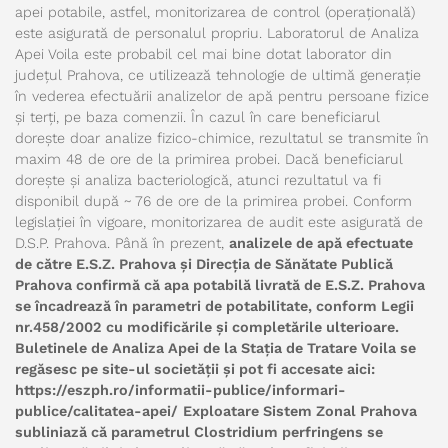
apei potabile, astfel, monitorizarea de control (operațională)
este asigurată de personalul propriu. Laboratorul de Analiza
Apei Voila este probabil cel mai bine dotat laborator din
județul Prahova, ce utilizează tehnologie de ultimă generație
în vederea efectuării analizelor de apă pentru persoane fizice
și terți, pe baza comenzii. În cazul în care beneficiarul
dorește doar analize fizico-chimice, rezultatul se transmite în
maxim 48 de ore de la primirea probei. Dacă beneficiarul
dorește și analiza bacteriologică, atunci rezultatul va fi
disponibil după ~ 76 de ore de la primirea probei. Conform
legislației în vigoare, monitorizarea de audit este asigurată de
D.S.P. Prahova. Până în prezent,
analizele de apă efectuate
de către E.S.Z. Prahova și Direcția de Sănătate Publică
Prahova confirmă că apa potabilă livrată de E.S.Z. Prahova
se încadrează în parametri de potabilitate, conform Legii
nr.458/2002 cu modificările și completările ulterioare.
Buletinele de Analiza Apei de la Stația de Tratare Voila se
regăsesc pe site-ul societății și pot fi accesate aici:
https://eszph.ro/informatii-publice/informari-
publice/calitatea-apei/
Exploatare Sistem Zonal Prahova
subliniază că parametrul Clostridium perfringens se