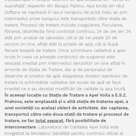
suprafață”, respectiv din Barajul Paltinu. Apa brută din râul
Doftana se captează în lacul barajului de priză Voila, iar prin
intermediul prizei barajului este transportată către stația de
tratare. Procesul de tratare include coagularea, flocularea,
filtrarea, dezinfecția fiind controlat continuu, 24 de ore din 24,
atât prin analize de laborator, cât și de cei peste 20 de
senzori on-line, aflați atât la prizele de apă, cât și după
fiecare treaptă de tratare. Orice schimbare calitativă a apei
brute în ceea ce privește conținutul de suspensii este
sesizată imediat prin intermediul senzorilor on-line aflați în
amonte de Stația de Tratare, dar și de personalul de
deservire al prizelor de apă. Adaptarea dozelor reactivilor de
tratare la schimbările calitative ale sursei de apă se face
imediat ce s-au decelat modificări de calitate la apa brută.
În aceeași locație cu Stația de Tratare a Apei Voila a E.S.Z.
Prahova, este amplasată și o altă stație de tratarea apei, a
unei societăți cu același obiect de activitate
,
dar
captarea,
transportul către cele doua stații de tratare și procesul de
tratare, se fac
total separat
, fără posibilitate de
interconectare
. Laboratorul de Calitatea Apei Voila este
înregistrat la Ministerul Sănătății pentru controlul oficial al