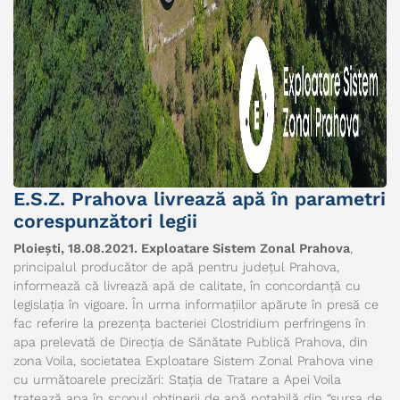
E.S.Z. Prahova livrează apă în parametri
corespunzători legii
Ploiești, 18.08.2021. Exploatare Sistem Zonal Prahova
,
principalul producător de apă pentru județul Prahova,
informează că livrează apă de calitate, în concordanță cu
legislația în vigoare. În urma informațiilor apărute în presă ce
fac referire la prezența bacteriei Clostridium perfringens în
apa prelevată de Direcția de Sănătate Publică Prahova, din
zona Voila, societatea Exploatare Sistem Zonal Prahova vine
cu următoarele precizări: Stația de Tratare a Apei Voila
tratează apa în scopul obținerii de apă potabilă din “sursa de