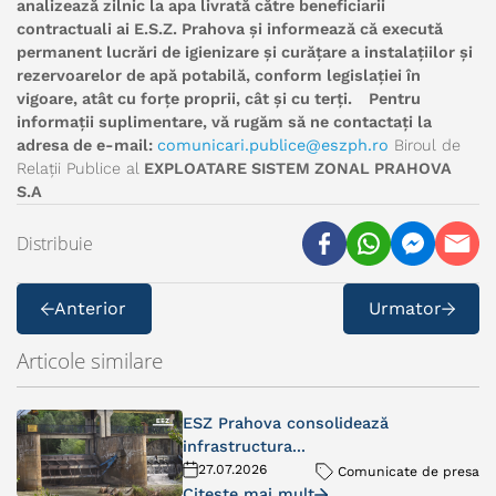
analizează zilnic la apa livrată către beneficiarii
contractuali ai E.S.Z. Prahova și informează că execută
permanent lucrări de igienizare și curățare a instalațiilor și
rezervoarelor de apă potabilă, conform legislației în
vigoare, atât cu forțe proprii, cât și cu terți.
Pentru
informații suplimentare, vă rugăm să ne contactați la
adresa de e-mail:
comunicari.publice@eszph.ro
Biroul de
Relații Publice al
EXPLOATARE SISTEM ZONAL PRAHOVA
S.A
Distribuie
Anterior
Urmator
Articole similare
ESZ Prahova consolidează
infrastructura...
27.07.2026
Comunicate de presa
Citeste mai mult