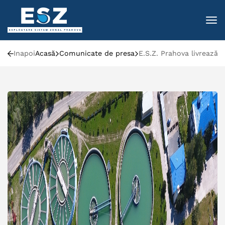
To
Inapoi
Acasă
Comunicate de presa
E.S.Z. Prahova livrează 