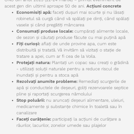
acest gen din ultimii aproape 50 de ani.
Acțiuni concrete
Economisiți apă:
faceți dușuri mai scurte și nu lăsați
robinetul să curgă când vă spălați pe dinți, când spălați
vasele și când pregătiți mâncarea
Consumați produse locale:
cumpărați alimente locale,
de sezon și căutați produse făcute cu mai puțină apă
Fiți curioși:
aflați de unde provine apa, cum este
distribuită și tratată. Vă invităm să vizitați o stație de
tratare a apei, cum ar fi cea de la Voila.
Protejați natura:
Plantați un copac sau creați o grădină
- utilizați soluții naturale pentru a reduce riscul de
inundații și pentru a stoca apă
Rezolvați anumite probleme:
Remediați scurgerile de
apă și conductele de deșeuri, goliți rezervoarele septice
pline și raportați scurgerea nămolului
Stop poluării:
nu aruncați deșeuri alimentare, uleiuri,
medicamente și substanțe chimice în toaletă sau în
canalizare
Faceți curățenie:
participați la acțiuni de curățare a
râurilor, lacurilor, zonelor umede sau plajelor