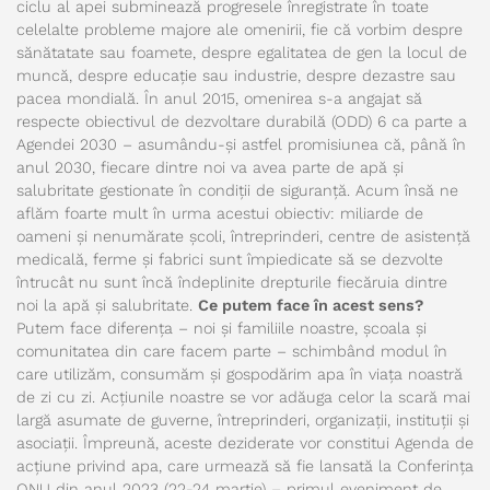
ciclu al apei subminează progresele înregistrate în toate
celelalte probleme majore ale omenirii, fie că vorbim despre
sănătatate sau foamete, despre egalitatea de gen la locul de
muncă, despre educație sau industrie, despre dezastre sau
pacea mondială. În anul 2015, omenirea s-a angajat să
respecte obiectivul de dezvoltare durabilă (ODD) 6 ca parte a
Agendei 2030 – asumându-și astfel promisiunea că, până în
anul 2030, fiecare dintre noi va avea parte de apă și
salubritate gestionate în condiții de siguranță. Acum însă ne
aflăm foarte mult în urma acestui obiectiv: miliarde de
oameni și nenumărate școli, întreprinderi, centre de asistență
medicală, ferme și fabrici sunt împiedicate să se dezvolte
întrucât nu sunt încă îndeplinite drepturile fiecăruia dintre
noi la apă și salubritate.
Ce putem face în acest sens?
Putem face diferența – noi și familiile noastre, școala și
comunitatea din care facem parte – schimbând modul în
care utilizăm, consumăm și gospodărim apa în viața noastră
de zi cu zi. Acțiunile noastre se vor adăuga celor la scară mai
largă asumate de guverne, întreprinderi, organizații, instituții și
asociații. Împreună, aceste deziderate vor constitui Agenda de
acțiune privind apa, care urmează să fie lansată la Conferința
ONU din anul 2023 (22-24 martie) – primul eveniment de