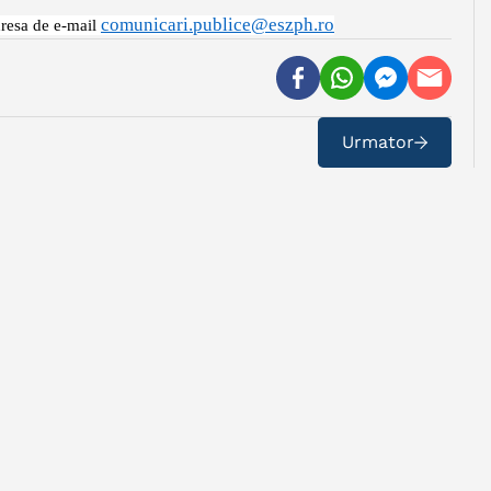
comunicari.publice@eszph.ro
dresa de e-mail
Urmator