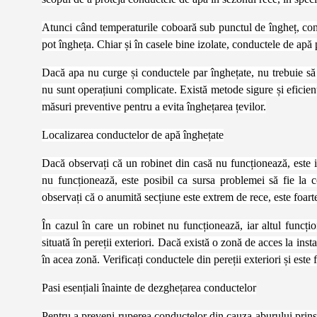
Atunci când temperaturile coboară sub punctul de îngheț, condu
pot îngheța. Chiar și în casele bine izolate, conductele de apă
Dacă apa nu curge și conductele par înghețate, nu trebuie să 
nu sunt operațiuni complicate. Există metode sigure și eficiente
măsuri preventive pentru a evita înghețarea țevilor.
Localizarea conductelor de apă înghețate
Dacă observați că un robinet din casă nu funcționează, este im
nu funcționează, este posibil ca sursa problemei să fie la 
observați că o anumită secțiune este extrem de rece, este foarte
În cazul în care un robinet nu funcționează, iar altul funcți
situată în pereții exteriori. Dacă există o zonă de acces la insta
în acea zonă. Verificați conductele din pereții exteriori și este 
Pasi esențiali înainte de dezghețarea conductelor
Pentru a preveni ruperea conductelor din cauza aburului prins î