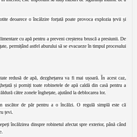
cotite deoarece o încălzire forțată poate provoca explozia țevii și
e alimentare cu apă pentru a preveni creșterea bruscă a presiunii. De
ate, permițând astfel aburului să se evacueze în timpul procesului
itate redusă de apă, dezghețarea va fi mai ușoară. În acest caz,
hețată și porniți toate robinetele de apă caldă din casă pentru a
ăldură către zonele înghețate, ajutând la deblocarea lor.
 un uscător de păr pentru a o încălzi. O regulă simplă este că
u țevi.
epeți încălzirea dinspre robinetul afectat spre exterior, până când
e.