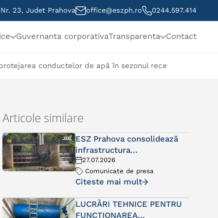
, Nr. 23, Judet Prahova
office@eszph.ro
0244.597.414
ice
Guvernanta corporativa
Transparenta
Contact
rotejarea conductelor de apă în sezonul rece
Articole similare
ESZ Prahova consolidează
infrastructura...
27.07.2026
Comunicate de presa
Citeste mai mult
LUCRĂRI TEHNICE PENTRU
FUNCȚIONAREA...