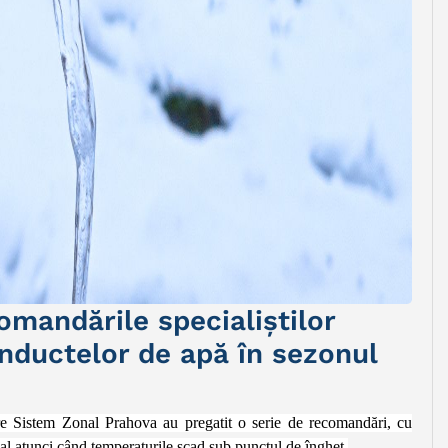
andările specialiștilor
nductelor de apă în sezonul
tare Sistem Zonal Prahova au pregatit o serie de recomandări, cu
ial atunci când temperaturile scad sub punctul de îngheț.