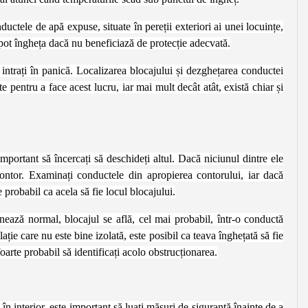
ctele de apă expuse, situate în pereții exteriori ai unei locuințe,
 pot îngheța dacă nu beneficiază de protecție adecvată.
intrați în panică. Localizarea blocajului și dezghețarea conductei
 pentru a face acest lucru, iar mai mult decât atât, există chiar și
portant să încercați să deschideți altul. Dacă niciunul dintre ele
contor. Examinați conductele din apropierea contorului, iar dacă
 probabil ca acela să fie locul blocajului.
onează normal, blocajul se află, cel mai probabil, într-o conductă
lație care nu este bine izolată, este posibil ca teava înghețată să fie
foarte probabil să identificați acolo obstrucționarea.
n interior, este important să luați măsuri de siguranță înainte de a