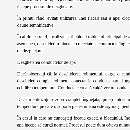
începe procesul de dezghețare.
În primul rând, evitați utilizarea unei flăcări sau a apei clo
daune semnificative.
În al doilea rând, localizați și închideți robinetul principal d
asemenea, deschideți robinetele conectate la conductele îngheț
de dezghețare.
Dezghețarea conductelor de apă
Dacă observați că, la deschiderea robinetului, curge o cant
deschideți complet robinetul conectat la conducta parțial îng
echilibra temperatura. Conductele cu apă caldă vor transmite c
Dacă identificați o zonă complet înghețată, puteți folosi
temperatura pe care o suportă pielea umană este sigură și pentr
În cazul în care nu cunoașteți locația exactă a blocajului, înc
apa începe să curgă normal. Procesul poate dura câteva minut