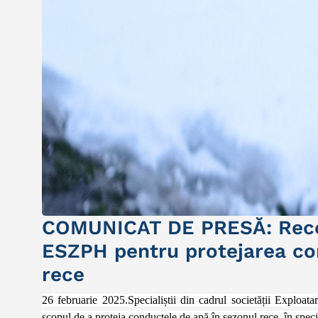
COMUNICAT DE PRESĂ: Recom
ESZPH pentru protejarea co
rece
26 februarie 2025.Specialiștii din cadrul societății Exploa
scopul de a proteja conductele de apă în sezonul rece, în spec