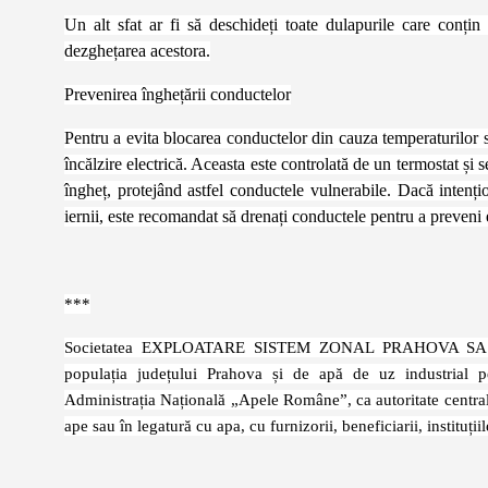
Un alt sfat ar fi să deschideți toate dulapurile care conțin
dezghețarea acestora.
Prevenirea înghețării conductelor
Pentru a evita blocarea conductelor din cauza temperaturilor s
încălzire electrică. Aceasta este controlată de un termostat și
îngheț, protejând astfel conductele vulnerabile. Dacă intenți
iernii, este recomandat să drenați conductele pentru a preveni 
***
Societatea EXPLOATARE SISTEM ZONAL PRAHOVA SA este
populația județului Prahova și de apă de uz industrial pe
Administrația Națională „Apele Române”, ca autoritate centrală 
ape sau în legatură cu apa, cu furnizorii, beneficiarii, instituț