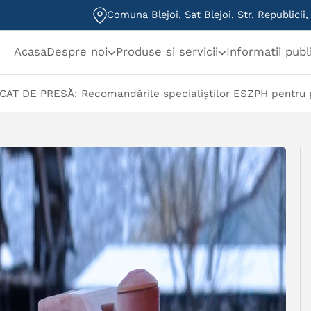
Comuna Blejoi, Sat Blejoi, Str. Republicii
Acasa
Despre noi
Produse si servicii
Informatii publ
AT DE PRESĂ: Recomandările specialiștilor ESZPH pentru p