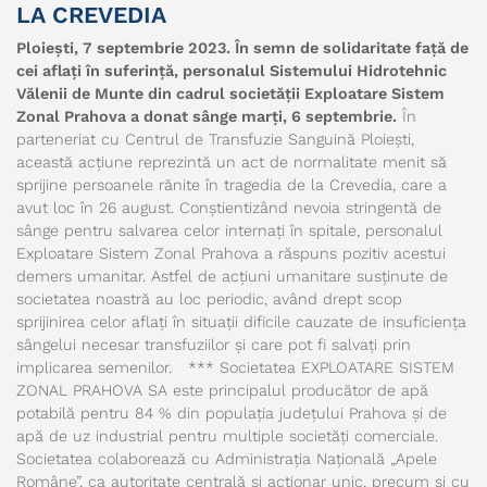
LA CREVEDIA
Ploiești, 7 septembrie 2023. În semn de solidaritate față de
cei aflați în suferință, personalul Sistemului Hidrotehnic
Vălenii de Munte din cadrul societății Exploatare Sistem
Zonal Prahova a donat sânge marți, 6 septembrie.
În
parteneriat cu Centrul de Transfuzie Sanguină Ploiești,
această acțiune reprezintă un act de normalitate menit să
sprijine persoanele rănite în tragedia de la Crevedia, care a
avut loc în 26 august. Conștientizând nevoia stringentă de
sânge pentru salvarea celor internați în spitale, personalul
Exploatare Sistem Zonal Prahova a răspuns pozitiv acestui
demers umanitar. Astfel de acțiuni umanitare susținute de
societatea noastră au loc periodic, având drept scop
sprijinirea celor aflați în situații dificile cauzate de insuficiența
sângelui necesar transfuziilor și care pot fi salvați prin
implicarea semenilor. *** Societatea EXPLOATARE SISTEM
ZONAL PRAHOVA SA este principalul producător de apă
potabilă pentru 84 % din populația județului Prahova și de
apă de uz industrial pentru multiple societăți comerciale.
Societatea colaborează cu Administrația Națională „Apele
Române”, ca autoritate centrală și acționar unic, precum și cu