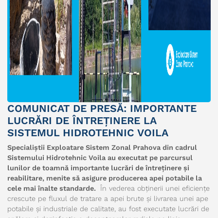
COMUNICAT DE PRESĂ: IMPORTANTE
LUCRĂRI DE ÎNTREȚINERE LA
SISTEMUL HIDROTEHNIC VOILA
Specialiștii Exploatare Sistem Zonal Prahova din cadrul
Sistemului Hidrotehnic Voila au executat pe parcursul
lunilor de toamnă importante lucrări de întreținere și
reabilitare, menite să asigure producerea apei potabile la
cele mai înalte standarde.
În vederea obținerii unei eficiențe
crescute pe fluxul de tratare a apei brute și livrarea unei ape
potabile și industriale de calitate, au fost executate lucrări de