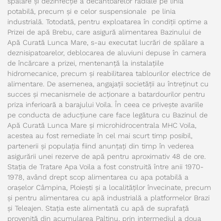
spălare și dezinfecție a decantoarelor radiale pe linia
potabilă, precum și e celor suspensionale pe linia
industrială. Totodată, pentru exploatarea în condiții optime a
Prizei de apă Brebu, care asigură alimentarea Bazinului de
Apă Curată Lunca Mare, s-au executat lucrări de spălare a
deznisipatoarelor, deblocarea de aluviuni depuse în camera
de încărcare a prizei, mentenanță la instalațiile
hidromecanice, precum și reabilitarea tablourilor electrice de
alimentare. De asemenea, angajații societății au întreținut cu
succes și mecanismele de acționare a batardourilor pentru
priza inferioară a barajului Voila. În ceea ce privește avariile
pe conducta de aducțiune care face legătura cu Bazinul de
Apă Curată Lunca Mare și microhidrocentrala MHC Voila,
acestea au fost remediate în cel mai scurt timp posibil,
partenerii și populația fiind anunțați din timp în vederea
asigurării unei rezerve de apă pentru aproximativ 48 de ore.
Stația de Tratare Apa Voila a fost construită între anii 1970-
1978, având drept scop alimentarea cu apa potabilă a
orașelor Câmpina, Ploiești și a localităților învecinate, precum
și pentru alimentarea cu apă industrială a platformelor Brazi
și Teleajen. Stația este alimentată cu apă de suprafață
provenită din acumularea Paltinu, prin intermediul a doua