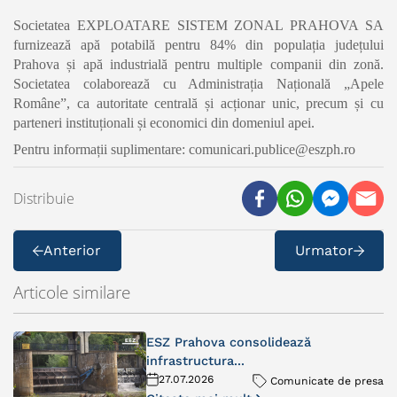
Societatea EXPLOATARE SISTEM ZONAL PRAHOVA SA
furnizează apă potabilă pentru 84% din populația județului
Prahova și apă industrială pentru multiple companii din zonă.
Societatea colaborează cu Administrația Națională „Apele
Române”, ca autoritate centrală și acționar unic, precum și cu
parteneri instituționali și economici din domeniul apei.
Pentru informații suplimentare: comunicari.publice@eszph.ro
Distribuie
Anterior
Urmator
Articole similare
ESZ Prahova consolidează
infrastructura...
27.07.2026
Comunicate de presa