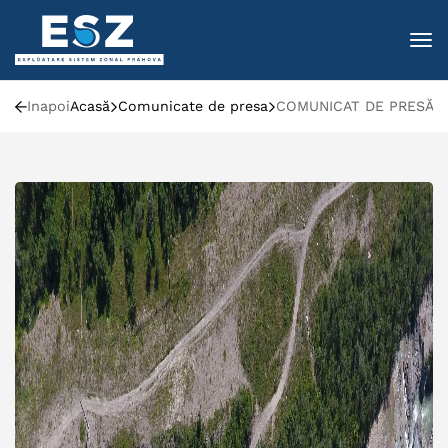
To
Inapoi
Acasă
Comunicate de presa
COMUNICAT DE PRESĂ: Clar