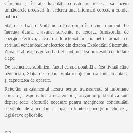
Câmpina și în alte localități, considerăm necesar să facem
următoarele precizări, în vederea unei informări corecte a opiniei
publice:
Stația de Tratare Voila nu a fost oprită în niciun moment. Pe
întreaga durată a avariei survenite pe rețeaua furnizorului de
energie electrică, aceasta a funcționat în parametri normali, cu
sprijinul generatoarelor electrice din dotarea Exploatării Sistemului
Zonal Prahova, asigurând astfel continuitatea procesului de tratare
a apei.
De asemenea, subliniem faptul că apa potabilă a fost livrată către
beneficiari, Stația de Tratare Voila menținându-și funcționalitatea
și capacitatea de operare.
Reiterăm angajamentul nostru pentru transparență și informare
corectă și responsabilă a cetățenilor și asigurăm publicul că sunt
depuse toate eforturile necesare pentru menținerea continuității
serviciilor de alimentare cu apă, în limitele condițiilor tehnice și
legislative aplicabile.
***