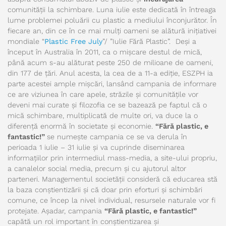
comunității la schimbare. Luna iulie este dedicată în întreaga
lume problemei poluării cu plastic a mediului înconjurător. În
fiecare an, din ce în ce mai mulți oameni se alătură inițiativei
mondiale “
Plastic Free July
”/ ”Iulie Fără Plastic”. Deși a
început în Australia în 2011, ca o mișcare destul de mică,
până acum s-au alăturat peste 250 de milioane de oameni,
din 177 de țări. Anul acesta, la cea de a 11-a ediție, ESZPH ia
parte acestei ample mișcări, lansând campania de informare
ce are viziunea în care apele, străzile și comunitățile vor
deveni mai curate și filozofia ce se bazează pe faptul că o
mică schimbare, multiplicată de multe ori, va duce la o
diferență enormă în societate și economie.
“Fără plastic, e
fantastic!”
se numește campania ce se va derula în
perioada 1 iulie – 31 iulie și va cuprinde diseminarea
informațiilor prin intermediul mass-media, a site-ului propriu,
a canalelor social media, precum și cu ajutorul altor
parteneri. Managementul societății consideră că educarea stă
la baza conștientizării și că doar prin eforturi și schimbări
comune, ce încep la nivel individual, resursele naturale vor fi
protejate. Așadar, campania
“Fără plastic, e fantastic!”
capătă un rol important în conștientizarea și