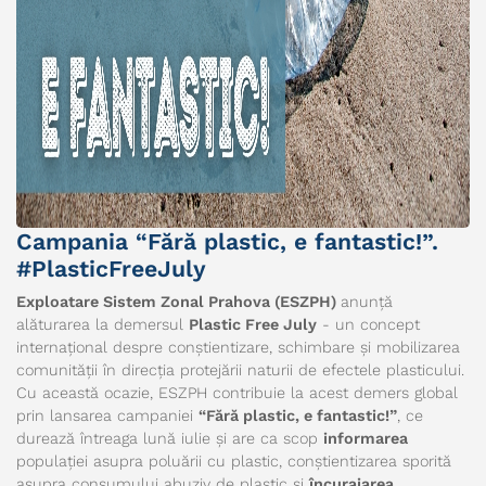
Campania “Fără plastic, e fantastic!”.
#PlasticFreeJuly
Exploatare Sistem Zonal Prahova (
ESZPH
)
anunță
alăturarea la demersul
Plastic Free July
- un concept
internațional despre conștientizare, schimbare și mobilizarea
comunității în direcția protejării naturii de efectele plasticului.
Cu această ocazie, ESZPH contribuie la acest demers global
prin lansarea campaniei
“Fără plastic, e fantastic!”
, ce
durează întreaga lună iulie și are ca scop
informarea
populației asupra poluării cu plastic, conștientizarea sporită
asupra consumului abuziv de plastic și
încurajarea