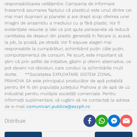
responsabilizarea cetățenilor. Campania de informare
înseamnă asumarea faptului că plasticul este unul dintre cei
mai mari dușmani ai planetei și are drept scop oferirea unei
imagini de ansamblu a mediului cu și fără plastic. Vor fi
evidențiate resurse și idei ce pot ajuta persoanele să reducă
cantitatea de deșeuri din plastic generată în fiecare zi, acasă,
la job, la școală, pe stradă. Vor fi expuse alegeri mai
responsabile la cumpărături, schimbând puțin câte puțin,
comportamentul de consum. Pe scurt, este important să
știm că prin astfel de inițiative, găsim și oferim alternative, ce
pot deveni noi obiceiuri, care conduc la schimbările mult
dorite. **Societatea EXPLOATARE SISTEM ZONAL
PRAHOVA SA este principalul producător de apă potabilă
pentru 84 % din populația județului Prahova și de apă de uz
industrial pentru multiple societăți comerciale. Pentru
informații suplimentare, vă rugăm să ne contactați la adresa
de e-mail
comunicari.publice@eszph.ro
Distribuie