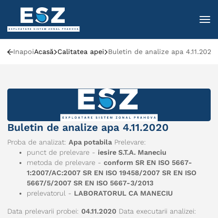
To
Inapoi
Acasă
Calitatea apei
Buletin de analize apa 4.11.2020
Buletin de analize apa 4.11.2020
Proba de analizat:
Apa potabila
Prelevare:
punct de prelevare -
iesire S.T.A. Maneciu
metoda de prelevare -
conform SR EN ISO 5667-
1:2007/AC:2007 SR EN ISO 19458/2007 SR EN ISO
5667/5/2007 SR EN ISO 5667-3/2013
prelevatorul -
LABORATORUL CA MANECIU
Data prelevarii probei:
04.11.2020
Data executarii analizei: