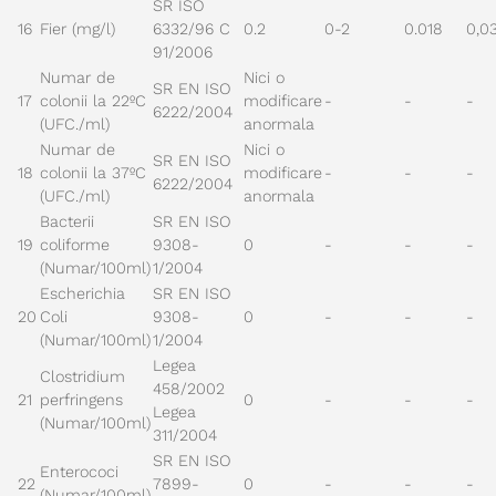
SR ISO
16
Fier (mg/l)
6332/96 C
0.2
0-2
0.018
0,0
91/2006
Numar de
Nici o
SR EN ISO
17
colonii la 22ºC
modificare
-
-
-
6222/2004
(UFC./ml)
anormala
Numar de
Nici o
SR EN ISO
18
colonii la 37ºC
modificare
-
-
-
6222/2004
(UFC./ml)
anormala
Bacterii
SR EN ISO
19
coliforme
9308-
0
-
-
-
(Numar/100ml)
1/2004
Escherichia
SR EN ISO
20
Coli
9308-
0
-
-
-
(Numar/100ml)
1/2004
Legea
Clostridium
458/2002
21
perfringens
0
-
-
-
Legea
(Numar/100ml)
311/2004
SR EN ISO
Enterococi
22
7899-
0
-
-
-
(Numar/100ml)