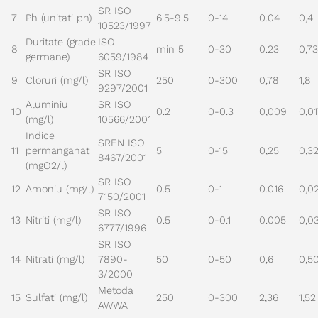
SR ISO
7
Ph (unitati ph)
6.5-9.5
0-14
0.04
0,4
10523/1997
Duritate (grade
ISO
8
min 5
0-30
0.23
0,73
germane)
6059/1984
SR ISO
9
Cloruri (mg/l)
250
0-300
0,78
1,8
9297/2001
Aluminiu
SR ISO
10
0.2
0-0.3
0,009
0,0
(mg/l)
10566/2001
Indice
SREN ISO
11
permanganat
5
0-15
0,25
0,3
8467/2001
(mgO2/l)
SR ISO
12
Amoniu (mg/l)
0.5
0-1
0.016
0,0
7150/2001
SR ISO
13
Nitriti (mg/l)
0.5
0-0.1
0.005
0,0
6777/1996
SR ISO
14
Nitrati (mg/l)
7890-
50
0-50
0,6
0,5
3/2000
Metoda
15
Sulfati (mg/l)
250
0-300
2,36
1,52
AWWA