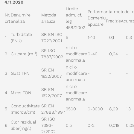
4.11.2020
Limite
Performanta metodei d
Nr.
Denumire
Metoda
adm. cf.
Domeniu
Precizie
Acurat
crt
analiza
analiza
legii
aplicare
458/2002
Turbiditate
SR EN ISO
1
5
1-10
0,1
0,3
(FNU)
7027/2001
nici o
SR ISO
-1
2
Culoare (m
)
modificare
0-40
0,04
-
7887/2002
anormala
nici o
SR EN
3
Gust TFN
modificare
-
-
-
1622/2007
anormala
nici o
SR EN
4
Miros TON
modificare
-
-
-
1622/2007
anormala
Conductivitate
SR EN
5
2500
0-3000
8,09
1,3
(microS/cm)
27888/1997
SR ISO
Clor rezidual
6
7393-
0.5
0-2
0,019
0,0
liber(mg/l)
2/2002