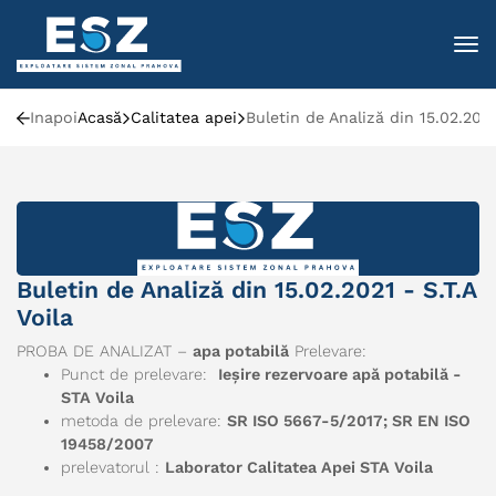
To
Inapoi
Acasă
Calitatea apei
Buletin de Analiză din 15.02.2021
Buletin de Analiză din 15.02.2021 - S.T.A
Voila
PROBA DE ANALIZAT –
apa potabilă
Prelevare:
Punct de prelevare:
Ieșire rezervoare apă potabilă -
STA Voila
metoda de prelevare:
SR ISO 5667-5/2017; SR EN ISO
19458/2007
prelevatorul :
Laborator Calitatea Apei STA Voila