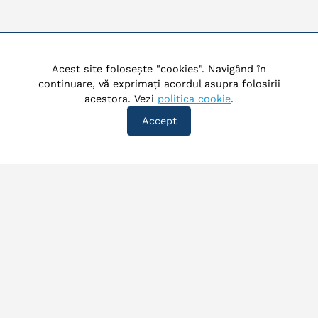
Acest site folosește "cookies". Navigând în
continuare, vă exprimați acordul asupra folosirii
acestora. Vezi
politica cookie
.
Accept
©
2026
Exploatare Sistem Zonal Prahova. Toate drepturile
rezervate.
Acasa
Despre noi
Produse si servicii
Informatii publice
Transparenta
Contact