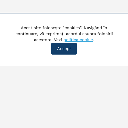
Acest site folosește "cookies". Navigând în
continuare, vă exprimați acordul asupra folosirii
acestora. Vezi
politica cookie
.
Accept
©
2026
Exploatare Sistem Zonal Prahova. Toate drepturile
rezervate.
Acasa
Despre noi
Produse si servicii
Informatii publice
Transparenta
Contact