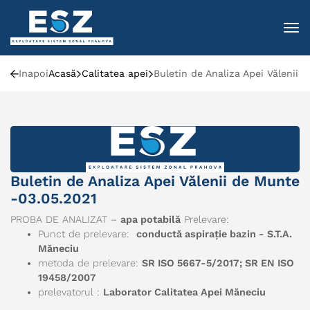
To
Inapoi
Acasă
Calitatea apei
Buletin de Analiza Apei Vălenii 
Buletin de Analiza Apei Vălenii de Munte
-03.05.2021
PROBA DE ANALIZAT –
apa potabilă
Prelevare:
Punct de prelevare:
conductă aspirație bazin - S.T.A.
Măneciu
metoda de prelevare:
SR ISO 5667-5/2017; SR EN ISO
19458/2007
prelevatorul :
Laborator Calitatea Apei Măneciu