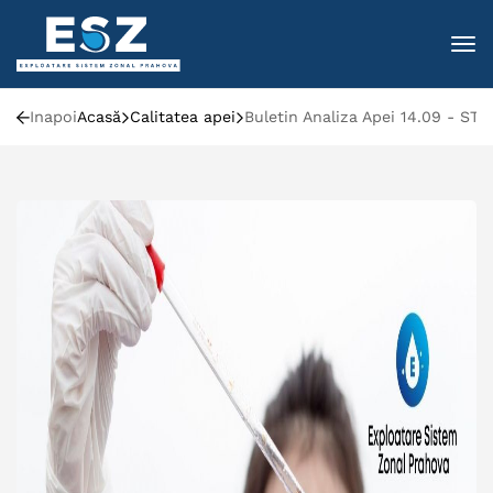
To
Inapoi
Acasă
Calitatea apei
Buletin Analiza Apei 14.09 - STA 